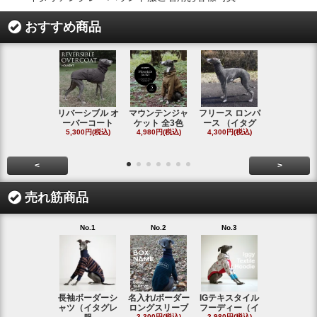
おすすめ商品
リバーシブル オ
マウンテンジャ
フリース ロンパ
シャギーフ
ーバーコート
ケット 全3色
ース （イタグ
スフーディ
5,300円(税込)
4,980円(税込)
4,300円(税込)
タ
4,300円(税
<
>
売れ筋商品
No.1
No.2
No.3
No.4
長袖ボーダーシ
名入れ/ボーダー
IGテキスタイル
ボーダーロ
ャツ（イタグレ
ロングスリーブ
フーディー（イ
スリーブシ
3,300円(税込)
3,980円(税込)