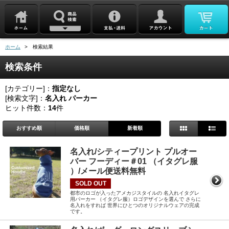
ホーム
> 検索結果
検索条件
[カテゴリー]：
指定なし
[検索文字]：
名入れ パーカー
ヒット件数：
14
件
おすすめ順
価格順
新着順
名入れ/シティープリント プルオー
バー フーディー＃01 （イタグレ服
）/メール便送料無料
SOLD OUT
都市のロゴが入ったアメカジスタイルの 名入れイタグレ
用パーカー （イタグレ服）ロゴデザインを選んで さらに
名入れをすれば 世界にひとつのオリジナルウェアの完成
です。