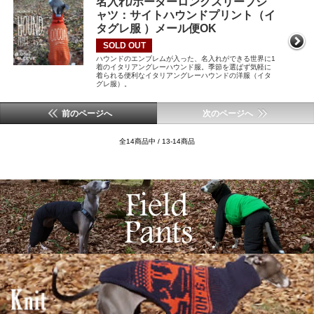
名入れ/ボーダーロングスリーブシ
ャツ：サイトハウンドプリント（イ
タグレ服 ）メール便OK
SOLD OUT
ハウンドのエンブレムが入った、名入れができる世界に1
着のイタリアングレーハウンド服。季節を選ばず気軽に
着られる便利なイタリアングレーハウンドの洋服（イタ
グレ服）。
前のページへ
次のページへ
全14商品中 / 13-14商品