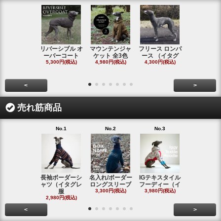
リバーシブル オ
マウンテンジャ
フリース ロンパ
シャギーフ
ーバーコート
ケット 全3色
ース （イタグ
スフーディ
5,300円(税込)
4,980円(税込)
4,300円(税込)
タ
4,300円(税
<
>
売れ筋商品
No.1
No.2
No.3
No.4
長袖ボーダーシ
名入れ/ボーダー
IGテキスタイル
ボーダーロ
ャツ（イタグレ
ロングスリーブ
フーディー（イ
スリーブシ
服
3,300円(税込)
3,980円(税込)
#
2,980円(税込)
2,800円(税
<
>