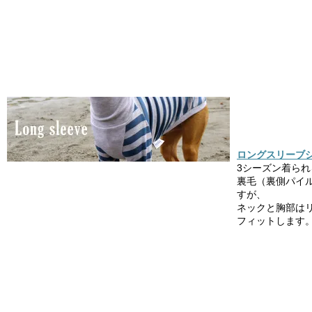
ロングスリーブシ
3シーズン着ら
裏毛（裏側パイ
すが、
ネックと胸部は
フィットします