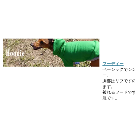
フーディー
ベーシックでシ
ー。
胸部はリブです
ます。
被れるフードで
服です。