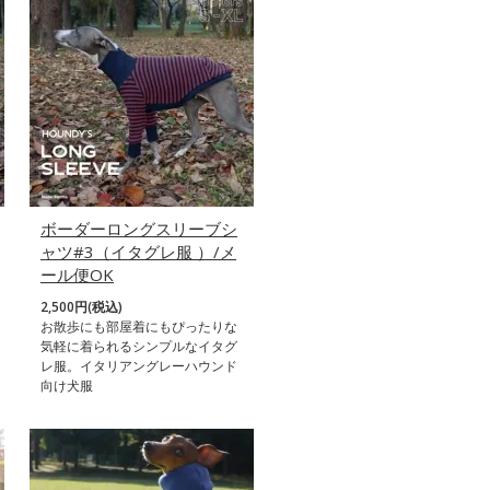
ボーダーロングスリーブシ
ャツ#3（イタグレ服 ）/メ
ール便OK
2,500円(税込)
お散歩にも部屋着にもぴったりな
気軽に着られるシンプルなイタグ
レ服。イタリアングレーハウンド
向け犬服