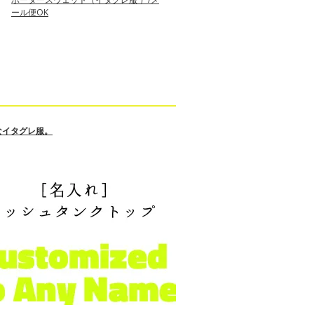
ール便OK
なイタグレ服。