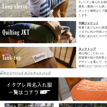
3シーズン着られる便
裏毛（裏側パイル状
ネックと胸部はリブ
します。
中綿ジャケット
軽量でありながら保
イタグレ向け中綿ジ
毛色にあわせたコー
タンクトップ
着心地にこだわった
部屋着や抜け毛対策と
デザインを選んで、
世界にひとつのタン