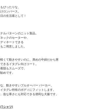
にもぴったりな、
向けロンパース。
毎日の生活着として！
ジナルパターンのニット製品。
グネックのセーターや、
ーディネートできる
ーもご用意しました。
も軽くて動きやすいのに、厚めの中綿だから寒
寒できるイタグレ向けコート。
で着脱もスムーズで、
お勧めです。
な、動きやすいプルオーバー パーカー。
、イタグレ特有のボディにフィットします。
で、急な寒さにも対応できる便利な犬服です。
Tシャツ)