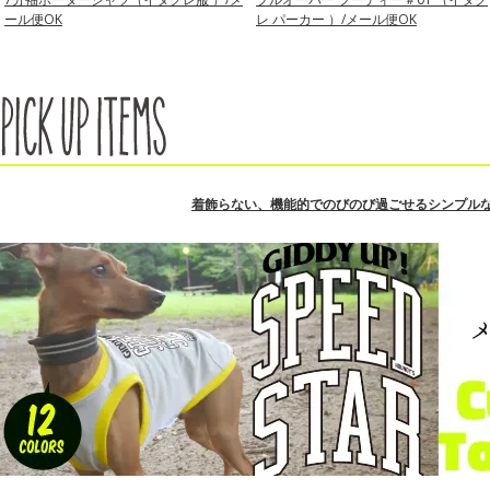
ール便OK
レ パーカー ）/メール便OK
着飾らない、機能的でのびのび過ごせるシンプル