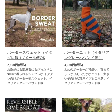
ボーダースウェット（イタ
ボーダーニット（イタリア
グレ服 ）/メール便OK
ングレーハウンド服 ）
2,100円(税込)
4,980円(税込)
お散歩にも部屋着にもぴったりな
太めのボーダーが可愛い、首まで
気軽に着られるシンプルな イタグ
しっかりあったかなニット。大き
レ向けボーダー柄スウェット。イ
い子向けのXLサイズもご用意。イ
タリアングレーハウンド服
タリアングレーハウンド服