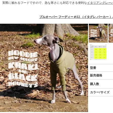
実際に被れるフードですので、急な寒さにも対応できる便利な
イタリアングレー
プルオーバー フーディー＃02 （イタグレ パーカー ）
型番
販売価格
購入数
カラー/サイズ