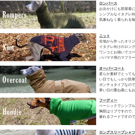
ロンパース
お出かけにも部屋着
シンプルなイタグレ
気兼ねなく着られる
ニット
生地から作ったオリ
イタグレ向けのロン
ワンコとお揃いでコ
パパママ用のマフラ
オーバーコート
柔らか素材でとって
い日でもしっかり防
ポンチョタイプなの
寒い日の重ね着にも
フーディー
ベーシックでシンプル
胸部はリブですので
被れるフードですの
ロングスリーブシャツ(