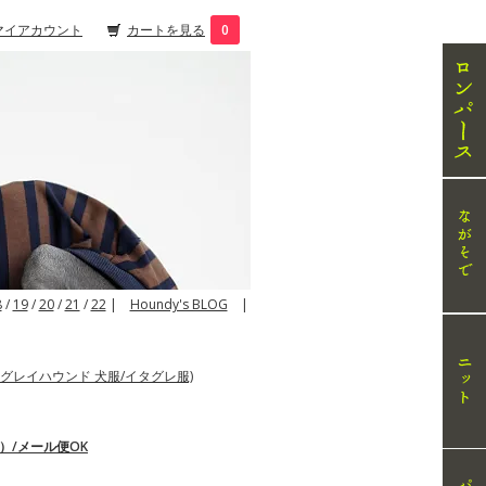
マイアカウント
カートを見る
0
8
/
19
/
20
/
21
/
22
|
Houndy's BLOG
|
グレイハウンド 犬服/イタグレ服)
）/メール便OK