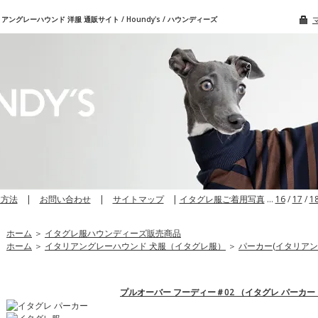
グレーハウンド 洋服 通販サイト / Houndy's / ハウンディーズ
文方法
|
お問い合わせ
|
サイトマップ
|
イタグレ服ご着用写真
…
16
/
17
/
1
ホーム
＞
イタグレ服ハウンディーズ販売商品
ホーム
＞
イタリアングレーハウンド 犬服（イタグレ服）
＞
パーカー(イタリアン
プルオーバー フーディー＃02 （イタグレ パーカー 