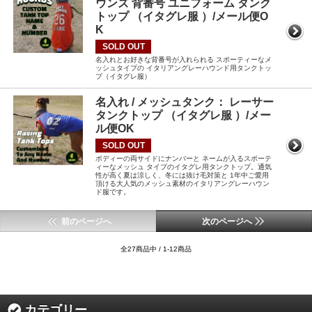
ウンズ 背番号 ユニフォーム タンク
トップ （イタグレ服 ）/メール便O
K
SOLD OUT
名入れとお好きな背番号が入れられる スポーティーなメ
ッシュタイプの イタリアングレーハウンド用タンクトッ
プ（イタグレ服）
名入れ / メッシュタンク： レーサー
タンクトップ （イタグレ服 ）/メー
ル便OK
SOLD OUT
ボディーの両サイドにナンバーと ネームが入るスポーテ
ィーなメッシュ タイプのイタグレ用タンクトップ。通気
性が高く夏は涼しく、冬には抜け毛対策と 1年中ご愛用
頂ける大人気のメッシュ素材のイタリアングレーハウン
ド服です。
前のページへ
次のページへ
全27商品中 / 1-12商品
カテゴリー