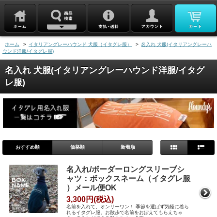
ホーム
>
イタリアングレーハウンド 犬服（イタグレ服）
>
名入れ 犬服(イタリアングレーハ
ウンド洋服/イタグレ服)
名入れ 犬服(イタリアングレーハウンド洋服/イタグ
レ服)
おすすめ順
価格順
新着順
名入れ/ボーダーロングスリーブシ
ャツ：ボックスネーム（イタグレ服
）メール便OK
3,300円(税込)
名前を入れて、オンリーワン！ 季節を選ばず気軽に着ら
れるイタグレ服。お散歩で名前をおぼえてもらえちゃ