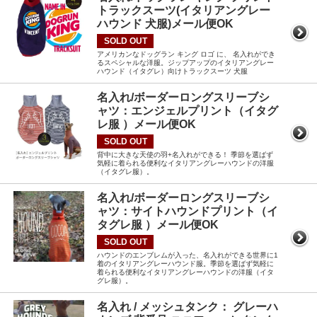
トラックスーツ(イタリアングレー
ハウンド 犬服)メール便OK
SOLD OUT
アメリカンなドッグラン キング ロゴ に、 名入れができ
るスペシャルな洋服。ジップアップのイタリアングレー
ハウンド（イタグレ）向けトラックスーツ 犬服
名入れ/ボーダーロングスリーブシ
ャツ：エンジェルプリント（イタグ
レ服 ）メール便OK
SOLD OUT
背中に大きな天使の羽+名入れができる！ 季節を選ばず
気軽に着られる便利なイタリアングレーハウンドの洋服
（イタグレ服）。
名入れ/ボーダーロングスリーブシ
ャツ：サイトハウンドプリント（イ
タグレ服 ）メール便OK
SOLD OUT
ハウンドのエンブレムが入った、名入れができる世界に1
着のイタリアングレーハウンド服。季節を選ばず気軽に
着られる便利なイタリアングレーハウンドの洋服（イタ
グレ服）。
名入れ / メッシュタンク： グレーハ