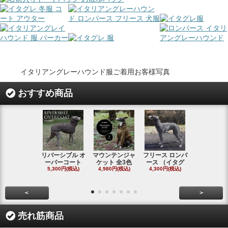
イタリアングレーハウンド服ご着用お客様写真
おすすめ商品
リバーシブル オ
マウンテンジャ
フリース ロンパ
シャギーフ
ーバーコート
ケット 全3色
ース （イタグ
スフーディ
5,300円(税込)
4,980円(税込)
4,300円(税込)
タ
4,300円(税
<
>
売れ筋商品