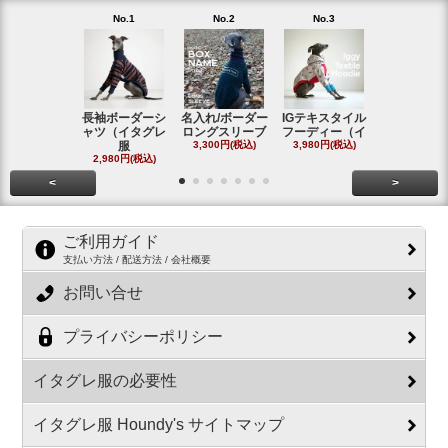
No.1
No.2
No.3
No.4
長袖ボーダーシ
名入れ/ボーダー
IGテキスタイル
ボーダーロ
ャツ（イタグレ
ロングスリーブ
フーディー（イ
スリーブシ
服
3,300円(税込)
3,980円(税込)
#
2,980円(税込)
2,800円(税
<
>
ご利用ガイド
支払い方法 / 配送方法 / 会社概要
お問い合せ
プライバシーポリシー
イタグレ服の必要性
イタグレ服 Houndy's サイトマップ