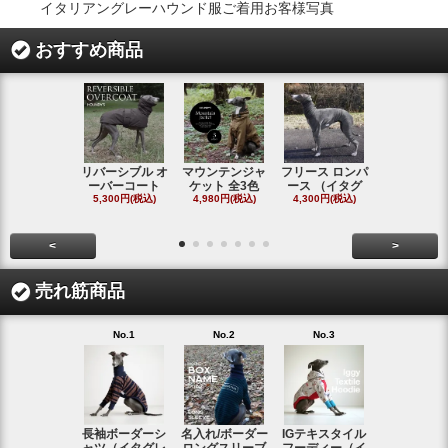
イタリアングレーハウンド服ご着用お客様写真
おすすめ商品
リバーシブル オ
マウンテンジャ
フリース ロンパ
シャギーフ
ーバーコート
ケット 全3色
ース （イタグ
スフーディ
5,300円(税込)
4,980円(税込)
4,300円(税込)
タ
4,300円(税
<
>
売れ筋商品
No.1
No.2
No.3
No.4
長袖ボーダーシ
名入れ/ボーダー
IGテキスタイル
ボーダーロ
ャツ（イタグレ
ロングスリーブ
フーディー（イ
スリーブシ