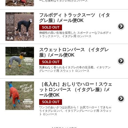
ーにも便利なイタグレ向けロンパース
フルボディ トラックスーツ （イタ
グレ服）/メール便OK
SOLD OUT
伸縮性の高い生地を採用した スポーティーなフルボディ
トラックスーツ。イタグレ用 ロンパース
スウェットロンパース （イタグレ
服）/メール便OK
SOLD OUT
気兼ねなく着られるイタグレの冬の生活着。イタリアン
グレーハンド用 スウェット ロンパース
［名入れ］おしりでハロー！スウェ
ットロンパース （イタグレ服）/メ
ール便OK
SOLD OUT
ワンコのあいさつはお尻から！ お尻でハロー！できちゃ
うイタグレロンパ。イタリアングレーハンド用 スウェッ
ト ロンパース