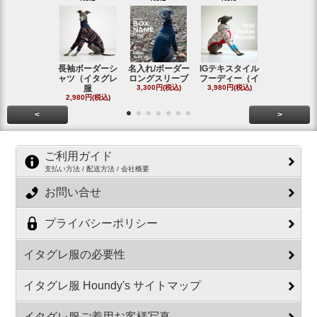
長袖ボーダーシ
名入れ/ボーダー
IGテキスタイル
ボーダーロ
ャツ（イタグレ
ロングスリーブ
フーディー（イ
スリーブシ
服
3,300円(税込)
3,980円(税込)
#
2,980円(税込)
2,800円(税
<
>
ご利用ガイド
支払い方法 / 配送方法 / 会社概要
お問い合せ
プライバシーポリシー
イタグレ服の必要性
イタグレ服 Houndy's サイトマップ
イタグレ服ご着用お客様写真