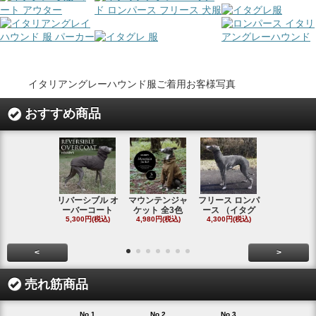
イタリアングレーハウンド服ご着用お客様写真
おすすめ商品
リバーシブル オ
マウンテンジャ
フリース ロンパ
シャギーフ
ーバーコート
ケット 全3色
ース （イタグ
スフーディ
5,300円(税込)
4,980円(税込)
4,300円(税込)
タ
4,300円(税
<
>
売れ筋商品
No.1
No.2
No.3
No.4