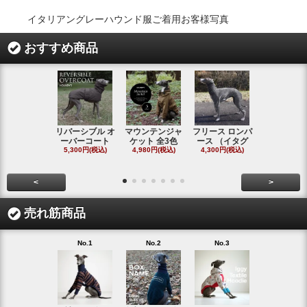
イタリアングレーハウンド服ご着用お客様写真
おすすめ商品
リバーシブル オ
マウンテンジャ
フリース ロンパ
シャギーフ
ーバーコート
ケット 全3色
ース （イタグ
スフーディ
5,300円(税込)
4,980円(税込)
4,300円(税込)
タ
4,300円(税
<
>
売れ筋商品
No.1
No.2
No.3
No.4