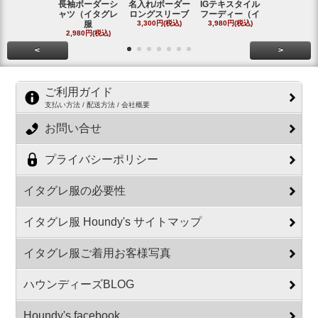
長袖ボーダーシ
名入れ/ボーダー
IGテキスタイル
ボーダーロ
ャツ（イタグレ
ロングスリーブ
フーディー（イ
スリーブシ
服
3,300円(税込)
3,980円(税込)
#
2,980円(税込)
2,800円(税
<
>
ご利用ガイド
支払い方法 / 配送方法 / 会社概要
お問い合せ
プライバシーポリシー
イタグレ服の必要性
イタグレ服 Houndy's サイトマップ
イタグレ服ご着用お客様写真
ハウンディーズBLOG
Houndy's facebook