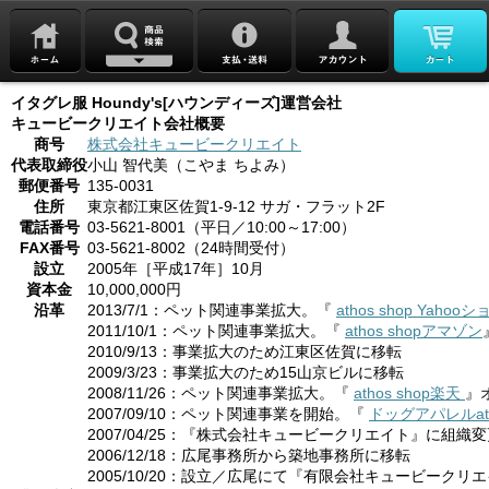
イタグレ服 Houndy's[ハウンディーズ]運営会社
キュービークリエイト会社概要
商号
株式会社キュービークリエイト
代表取締役
小山 智代美（こやま ちよみ）
郵便番号
135-0031
住所
東京都江東区佐賀1-9-12 サガ・フラット2F
電話番号
03-5621-8001（平日／10:00～17:00）
FAX番号
03-5621-8002（24時間受付）
設立
2005年［平成17年］10月
資本金
10,000,000円
沿革
2013/7/1：ペット関連事業拡大。『
athos shop Yaho
2011/10/1：ペット関連事業拡大。『
athos shopアマゾン
2010/9/13：事業拡大のため江東区佐賀に移転
2009/3/23：事業拡大のため15山京ビルに移転
2008/11/26：ペット関連事業拡大。『
athos shop楽天
』
2007/09/10：ペット関連事業を開始。『
ドッグアパレルat
2007/04/25：『株式会社キュービークリエイト』に組織
2006/12/18：広尾事務所から築地事務所に移転
2005/10/20：設立／広尾にて『有限会社キュービーク