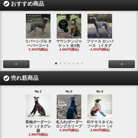
おすすめ商品
リバーシブル オ
マウンテンジャ
フリース ロンパ
シャギーフ
ーバーコート
ケット 全3色
ース （イタグ
スフーディ
5,300円(税込)
4,980円(税込)
4,300円(税込)
タ
4,300円(税
<
>
売れ筋商品
No.1
No.2
No.3
No.4
長袖ボーダーシ
名入れ/ボーダー
IGテキスタイル
ボーダーロ
ャツ（イタグレ
ロングスリーブ
フーディー（イ
スリーブシ
服
3,300円(税込)
3,980円(税込)
#
2,980円(税込)
2,800円(税