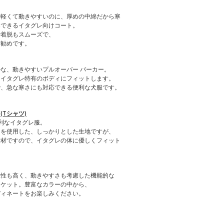
も軽くて動きやすいのに、厚めの中綿だから寒
寒できるイタグレ向けコート。
で着脱もスムーズで、
お勧めです。
な、動きやすいプルオーバー パーカー。
、イタグレ特有のボディにフィットします。
で、急な寒さにも対応できる便利な犬服です。
Tシャツ)
利なイタグレ服。
）を使用した、しっかりとした生地ですが、
素材ですので、イタグレの体に優しくフィット
温性も高く、動きやすさも考慮した機能的な
ャケット。豊富なカラーの中から、
ディネートをお楽しみください。