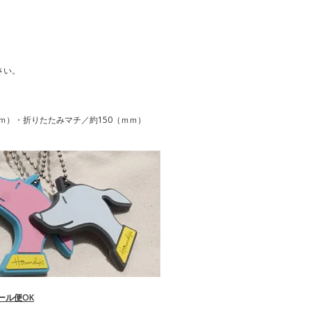
さい。
（ｍｍ）・折りたたみマチ／約150（ｍｍ）
ール便OK