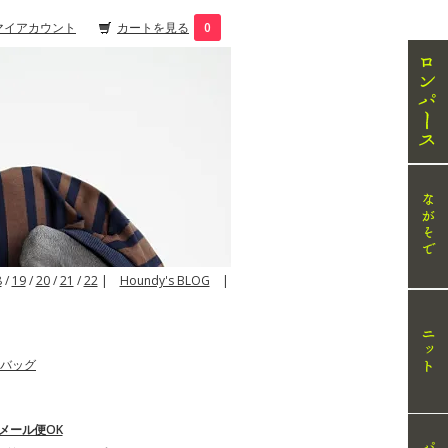
マイアカウント
カートを見る
0
8
/
19
/
20
/
21
/
22
|
Houndy's BLOG
|
歩バッグ
メール便OK