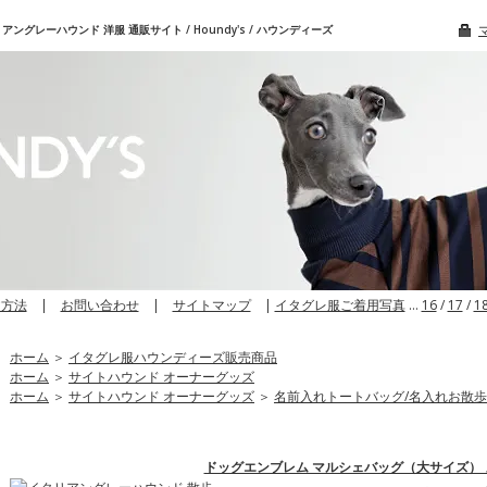
グレーハウンド 洋服 通販サイト / Houndy's / ハウンディーズ
文方法
|
お問い合わせ
|
サイトマップ
|
イタグレ服ご着用写真
…
16
/
17
/
1
ホーム
＞
イタグレ服ハウンディーズ販売商品
ホーム
＞
サイトハウンド オーナーグッズ
ホーム
＞
サイトハウンド オーナーグッズ
＞
名前入れトートバッグ/名入れお散
ドッグエンブレム マルシェバッグ（大サイズ） 