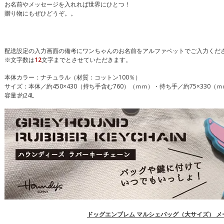
お名前やメッセージを入れれば世界にひとつ！
贈り物にもぜひどうぞ。。
配送設定の入力画面の備考にワンちゃんのお名前をアルファベットでご入力くだ
※文字数は
12
文字までとさせていただきます。
本体カラー：ナチュラル（材質：コットン100％）
サイズ：本体／約450×430（持ち手含む760）（ｍｍ）・持ち手／約75×330
容量:約24L
ドッグエンブレム マルシェバッグ（大サイズ） メ