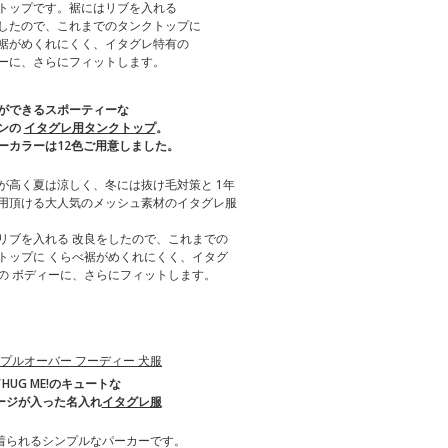
トップです。裾にはリブを入れる
したので、これまでのタンクトップに
裾がめくれにくく、イタグレ特有の
ーに、さらにフィットします。
ができるスポーティーな
ンの
イタグレ用タンクトップ
。
ーカラーは12色ご用意しました。
が高く夏は涼しく、冬には抜け毛対策と 1年
用頂ける大人気のメッシュ素材のイタグレ服
リブを入れる 改良をしたので、これまでの
トップに くらべ裾がめくれにくく、イタグ
の ボディーに、さらにフィットします。
!／HUG ME!のキュートな
ージが入った名入れ
イタグレ服
着られるシンプルなパーカーです。