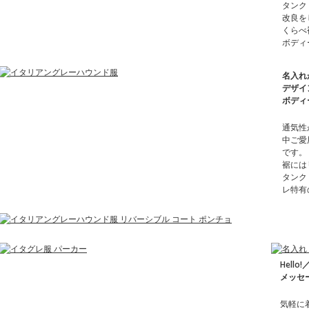
タンク
改良を
くらべ
ボディ
名入れ
デザイ
ボディ
通気性
中ご愛
です。
裾には
タンク
レ特有
Hello
メッセ
気軽に