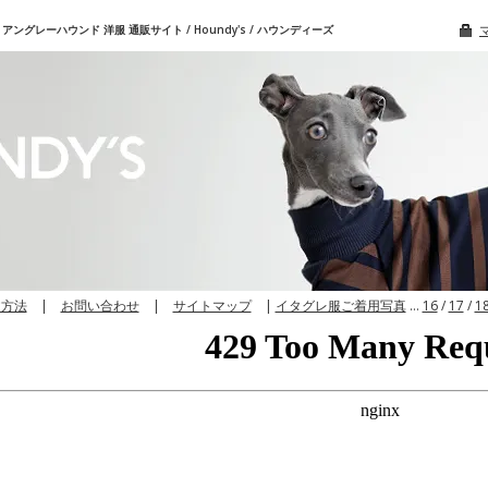
グレーハウンド 洋服 通販サイト / Houndy's / ハウンディーズ
文方法
|
お問い合わせ
|
サイトマップ
|
イタグレ服ご着用写真
…
16
/
17
/
1