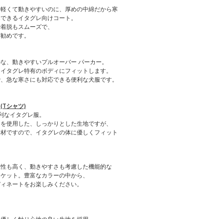
も軽くて動きやすいのに、厚めの中綿だから寒
寒できるイタグレ向けコート。
で着脱もスムーズで、
お勧めです。
な、動きやすいプルオーバー パーカー。
、イタグレ特有のボディにフィットします。
で、急な寒さにも対応できる便利な犬服です。
Tシャツ)
利なイタグレ服。
）を使用した、しっかりとした生地ですが、
素材ですので、イタグレの体に優しくフィット
温性も高く、動きやすさも考慮した機能的な
ャケット。豊富なカラーの中から、
ディネートをお楽しみください。