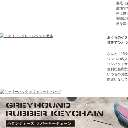
裏毛（
生地で
体に優
実際に
急な寒
おうちのイタ
世界でひとつ
なんと！15
ワンコの名入
コンパクトサ
便利な船底型
いつものお散
間違いなしで