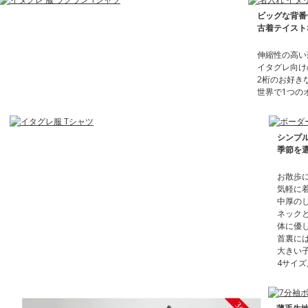
ビッグな背番
古着テイスト
伸縮性の高い
イタグレ向け
2桁のお好き
世界で1つの
シンプ
季節を
お散歩
気軽に
中厚の
ネック
体に優
首裏に
大きい
4サイ