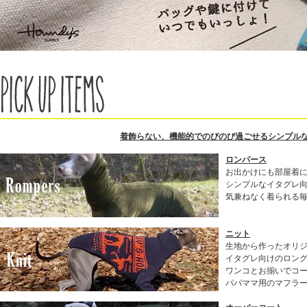
着飾らない、機能的でのびのび過ごせるシンプル
ロンパース
お出かけにも部屋着
シンプルなイタグレ
気兼ねなく着られる
ニット
生地から作ったオリ
イタグレ向けのロン
ワンコとお揃いでコ
パパママ用のマフラ