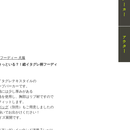
きっといる？！総イタグレ柄フーディ
イタグレテキスタイルの
ーブパーカーです。
地には少し厚みがある
地を使用し、胸部はリブ材ですので
フィットします。
バッグ
（別売）もご用意しましたの
揃いでお出かけください！
サイズ展開です。