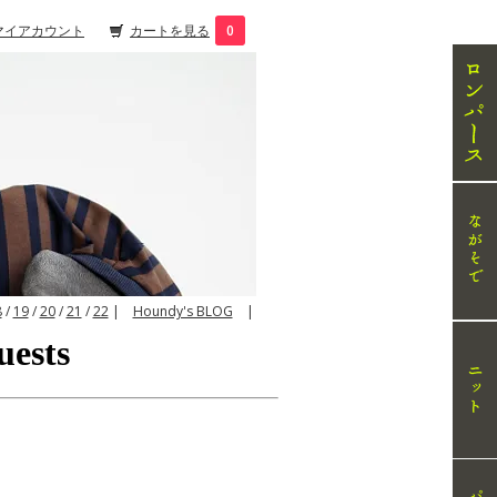
マイアカウント
カートを見る
0
8
/
19
/
20
/
21
/
22
|
Houndy's BLOG
|