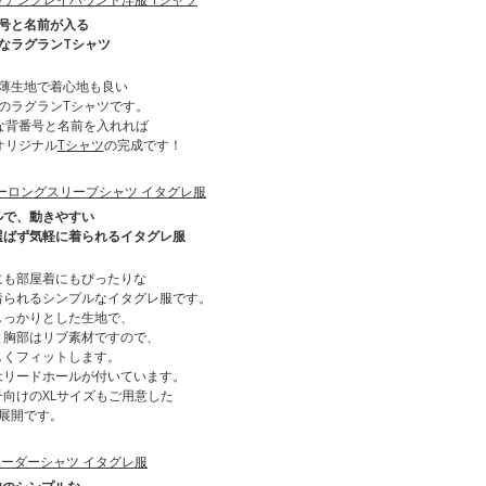
号と名前が入る
なラグランTシャツ
薄生地で着心地も良い
のラグランTシャツです。
な背番号と名前を入れれば
オリジナル
Tシャツ
の完成です！
ルで、動きやすい
選ばず気軽に着られるイタグレ服
にも部屋着にもぴったりな
着られるシンプルなイタグレ服です。
しっかりとした生地で、
と胸部はリブ素材ですので、
しくフィットします。
はリードホールが付いています。
子向けのXLサイズもご用意した
ズ展開です。