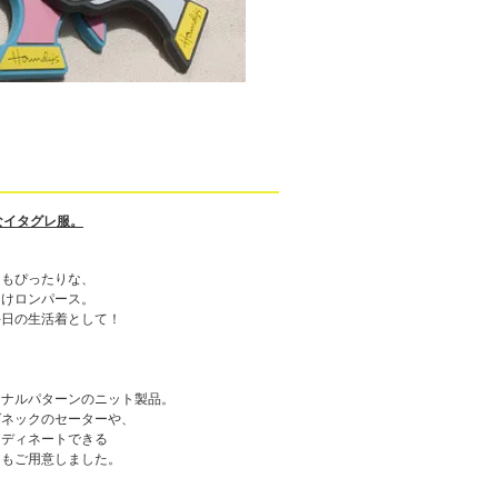
なイタグレ服。
にもぴったりな、
向けロンパース。
毎日の生活着として！
ジナルパターンのニット製品。
グネックのセーターや、
ーディネートできる
ーもご用意しました。