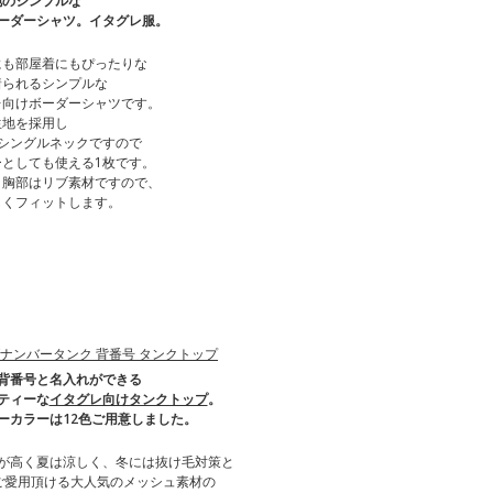
地のシンプルな
ボーダーシャツ。イタグレ服。
にも部屋着にもぴったりな
着られるシンプルな
レ向けボーダーシャツです。
生地を採用し
、シングルネックですので
ーとしても使える1枚です。
と胸部はリブ素材ですので、
しくフィットします。
背番号と名入れができる
ティーな
イタグレ向けタンクトップ
。
ーカラーは12色ご用意しました。
が高く夏は涼しく、冬には抜け毛対策と
ご愛用頂ける大人気のメッシュ素材の