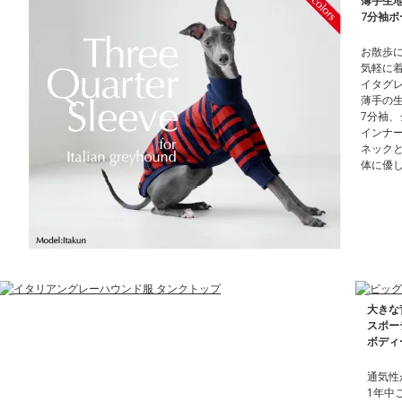
薄手生
7分袖
お散歩
気軽に
イタグ
薄手の
7分袖
インナ
ネック
体に優
大きな
スポー
ボディ
通気性
1年中