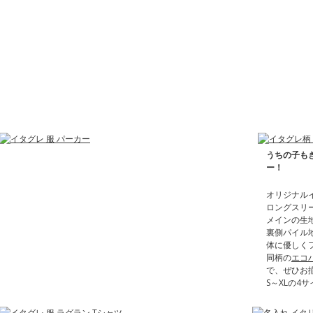
うちの子も
ー！
オリジナル
ロングスリ
メインの生
裏側パイル
体に優しく
同柄の
エコ
で、ぜひお
S～XLの4