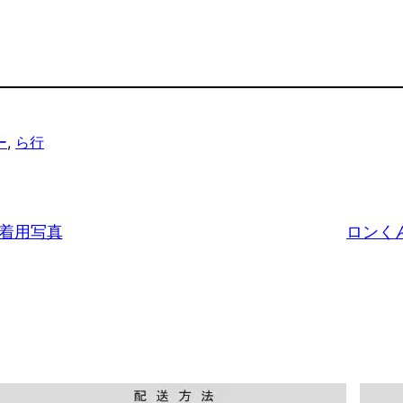
ー
, 
ら行
ご着用写真
ロンく