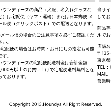
ハウンディーズの商品（犬服、名入れグッズな
当サイ
ど）は宅配便（ヤマト運輸）または日本郵便 メ
してお
ール便（クリックポスト）での配送となります。
商品等
※メール便の場合のご注意事項を必ずご確認くだ
ルでお
さい。
店舗
※宅配便の場合はお時間・お日にちの指定も可能
〒135-
です。
東京都
ハウンディーズの宅配便配送料金は合計金額
TEL：0
7,000円以上のお買い上げで宅配便送料無料とな
MAIL：
っております。
営業時
Copyright 2013.Houndys All Right Reserved.