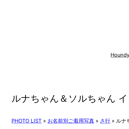
内
容
を
ス
キ
ッ
プ
Houndy
ルナちゃん＆ソルちゃん イ
PHOTO LIST
»
お名前別ご着用写真
»
さ行
»
ルナ