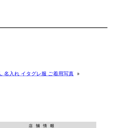
ん 名入れ イタグレ服 ご着用写真
»