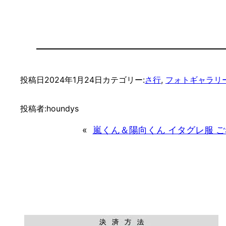
投稿日
2024年1月24日
カテゴリー:
さ行
, 
フォトギャラリ
投稿者:
houndys
«
嵐くん＆陽向くん イタグレ服 