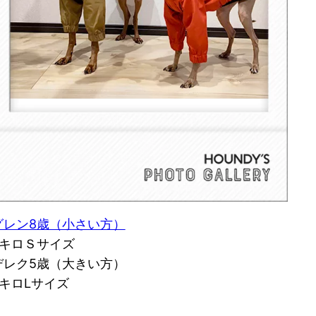
グレン8歳（小さい方）
5キロＳサイズ
デレク5歳（大きい方）
9キロLサイズ