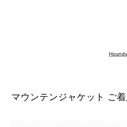
内
容
を
ス
キ
ッ
プ
Houndy
マウンテンジャケット ご着