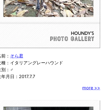
名前：
そら君
犬種：イタリアングレーハウンド
性別：♂
年月日：2017.7.7
more >>