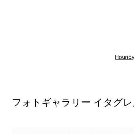
内
容
を
ス
キ
ッ
プ
Houndy
フォトギャラリー イタグレ服