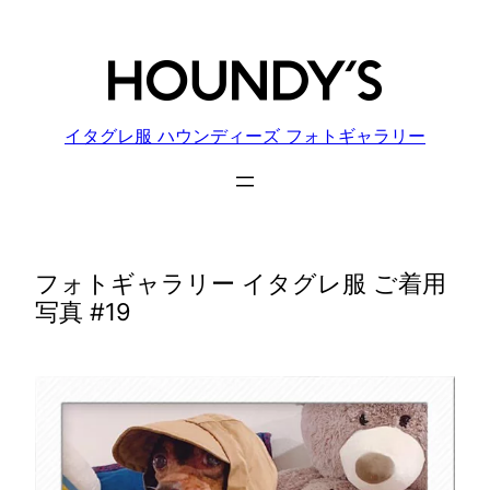
内
容
を
ス
キ
イタグレ服 ハウンディーズ フォトギャラリー
ッ
プ
フォトギャラリー イタグレ服 ご着用
写真 #19