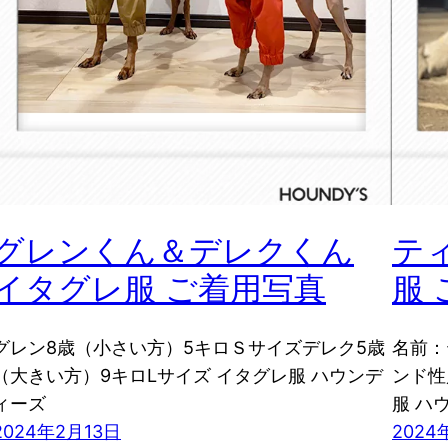
グレンくん＆デレクくん
テ
イタグレ服 ご着用写真
服
グレン8歳（小さい方）5キロＳサイズデレク5歳
名前：
（大きい方）9キロLサイズ イタグレ服 ハウンデ
ンド性
ィーズ
服 ハ
2024年2月13日
2024