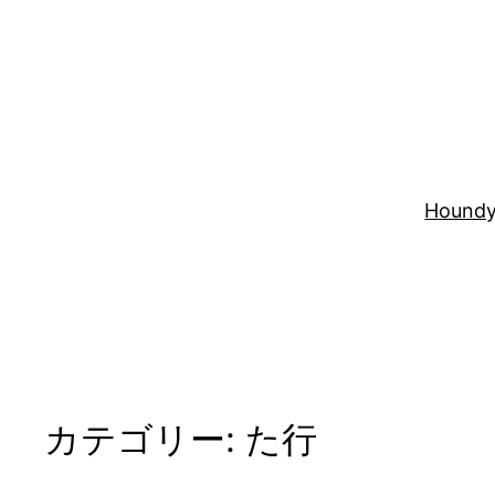
内
容
を
ス
キ
ッ
プ
Houndy
カテゴリー:
た行