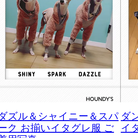
ダズル＆シャイニー＆スパ
ダ
ーク お揃いイタグレ服 ご
イ