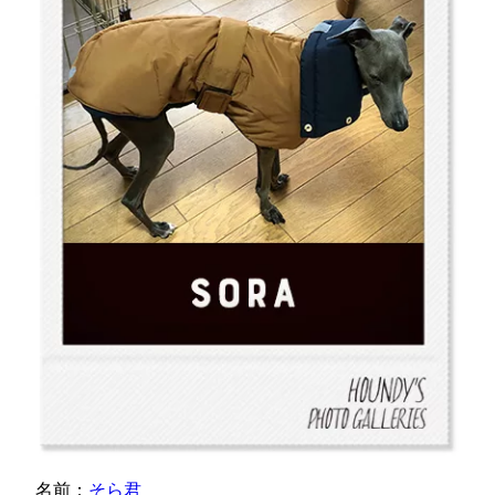
名前：
そら君