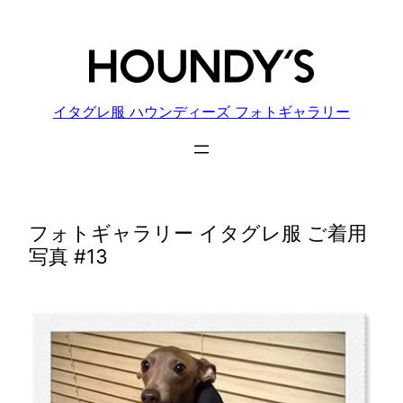
内
容
を
ス
キ
イタグレ服 ハウンディーズ フォトギャラリー
ッ
プ
フォトギャラリー イタグレ服 ご着用
写真 #13