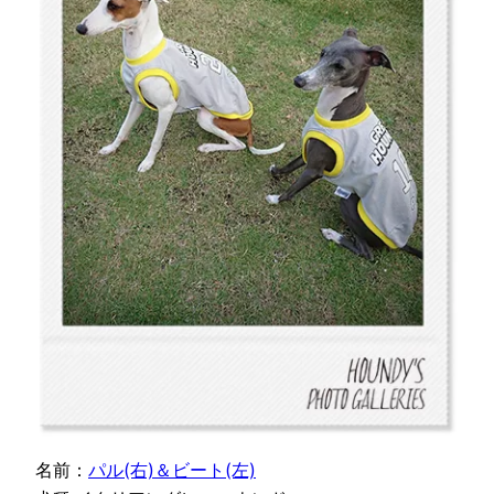
名前：
パル(右)＆ビート(左)