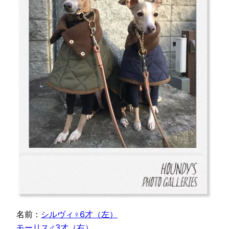
名前：
シルヴィ♀6才（左）
モーリス♂3才（右）