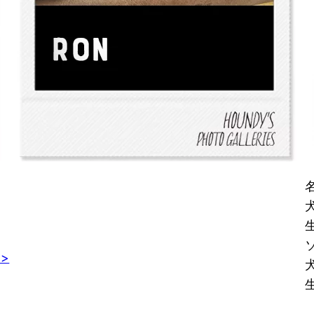
生
>>
生