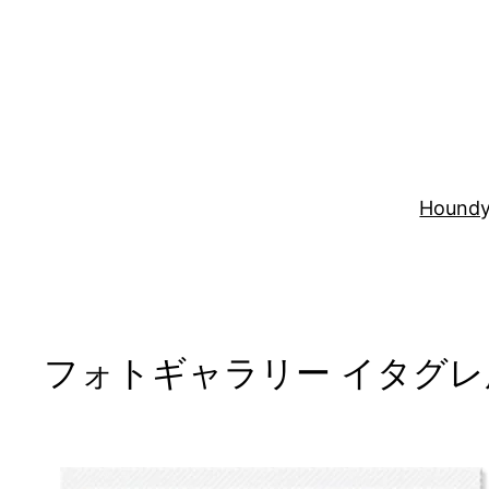
内
容
を
ス
キ
ッ
プ
Houndy
フォトギャラリー イタグレ服