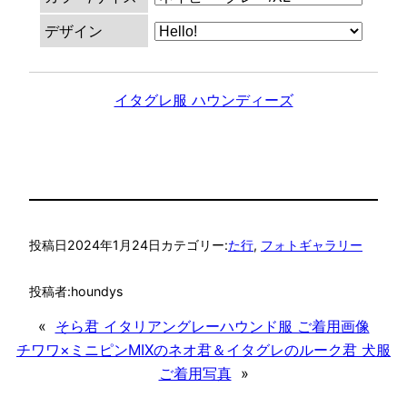
デザイン
イタグレ服 ハウンディーズ
投稿日
2024年1月24日
カテゴリー:
た行
, 
フォトギャラリー
投稿者:
houndys
«
そら君 イタリアングレーハウンド服 ご着用画像
チワワ×ミニピンMIXのネオ君＆イタグレのルーク君 犬服
ご着用写真
»