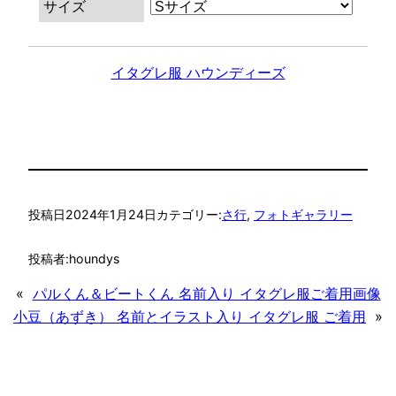
サイズ
イタグレ服 ハウンディーズ
投稿日
2024年1月24日
カテゴリー:
さ行
, 
フォトギャラリー
投稿者:
houndys
«
パルくん＆ビートくん 名前入り イタグレ服ご着用画像
小豆（あずき） 名前とイラスト入り イタグレ服 ご着用
»