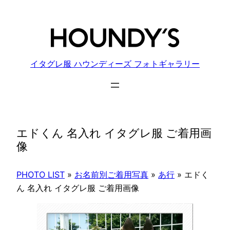
内
容
を
ス
キ
イタグレ服 ハウンディーズ フォトギャラリー
ッ
プ
エドくん 名入れ イタグレ服 ご着用画
像
PHOTO LIST
»
お名前別ご着用写真
»
あ行
»
エドく
ん 名入れ イタグレ服 ご着用画像