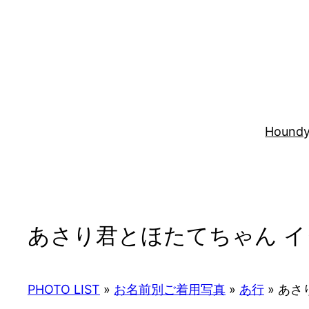
内
容
を
ス
キ
ッ
プ
Houndy
あさり君とほたてちゃん イ
PHOTO LIST
»
お名前別ご着用写真
»
あ行
»
あさり