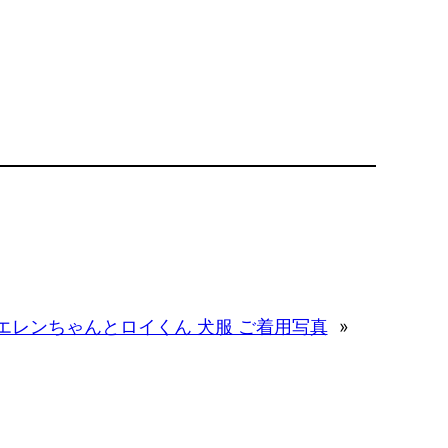
エレンちゃんとロイくん 犬服 ご着用写真
»