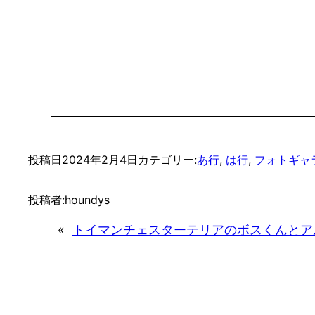
投稿日
2024年2月4日
カテゴリー:
あ行
, 
は行
, 
フォトギャ
投稿者:
houndys
«
トイマンチェスターテリアのボスくんとアル