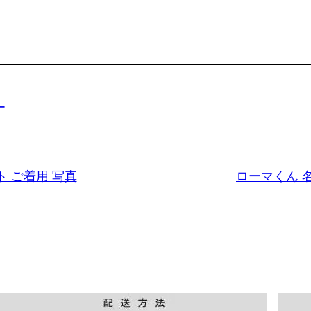
ー
 ご着用 写真
ローマくん 