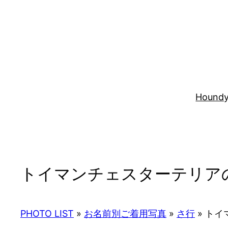
内
容
を
ス
キ
ッ
プ
Houndy
トイマンチェスターテリア
PHOTO LIST
»
お名前別ご着用写真
»
さ行
»
トイ