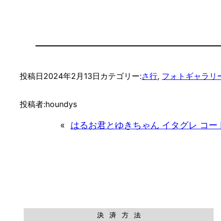
投稿日
2024年2月13日
カテゴリー:
さ行
, 
フォトギャラリ
投稿者:
houndys
«
はるお君とゆきちゃん イタグレ コート