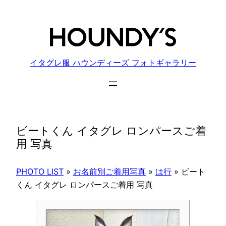
内
容
を
ス
キ
イタグレ服 ハウンディーズ フォトギャラリー
ッ
プ
ビートくん イタグレ ロンパースご着
用 写真
PHOTO LIST
»
お名前別ご着用写真
»
は行
»
ビート
くん イタグレ ロンパースご着用 写真