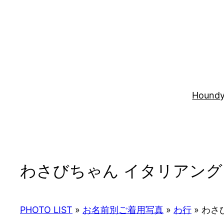
内
容
を
ス
キ
ッ
プ
Houndy
わさびちゃん イタリアン
PHOTO LIST
»
お名前別ご着用写真
»
わ行
»
わさ