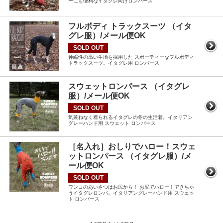
ーにも便利なイタグレ向けロンパース
フルボディ トラックスーツ （イタ
グレ服）/メール便OK
SOLD OUT
伸縮性の高い生地を採用した スポーティーなフルボディ
トラックスーツ。イタグレ用 ロンパース
スウェットロンパース （イタグレ
服）/メール便OK
SOLD OUT
気兼ねなく着られるイタグレの冬の生活着。イタリアン
グレーハンド用 スウェット ロンパース
［名入れ］おしりでハロー！スウェ
ットロンパース （イタグレ服）/メ
ール便OK
SOLD OUT
ワンコのあいさつはお尻から！ お尻でハロー！できちゃ
うイタグレロンパ。イタリアングレーハンド用 スウェッ
ト ロンパース