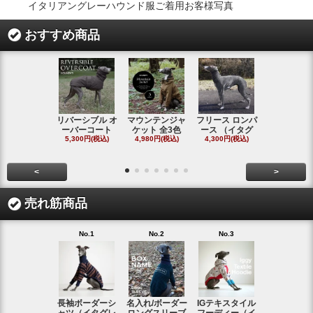
イタリアングレーハウンド服ご着用お客様写真
おすすめ商品
リバーシブル オ
マウンテンジャ
フリース ロンパ
シャギーフ
ーバーコート
ケット 全3色
ース （イタグ
スフーディ
5,300円(税込)
4,980円(税込)
4,300円(税込)
タ
4,300円(税
<
>
売れ筋商品
No.1
No.2
No.3
No.4
長袖ボーダーシ
名入れ/ボーダー
IGテキスタイル
ボーダーロ
ャツ（イタグレ
ロングスリーブ
フーディー（イ
スリーブシ