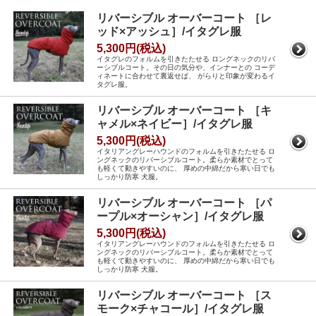
リバーシブル オーバーコート ［レ
ッド×アッシュ］/イタグレ服
5,300円(税込)
イタグレのフォルムを引きたたせる ロングネックのリバ
ーシブルコート。その日の気分や、インナーとの コーデ
ィネートに合わせて裏返せば、 がらりと印象が変わるイ
タグレ服。
リバーシブル オーバーコート ［キ
ャメル×ネイビー］/イタグレ服
5,300円(税込)
イタリアングレーハウンドのフォルムを引きたたせる ロ
ングネックのリバーシブルコート。柔らか素材でとって
も軽くて動きやすいのに、 厚めの中綿だから寒い日でも
しっかり防寒 犬服。
リバーシブル オーバーコート ［パ
ープル×オーシャン］/イタグレ服
5,300円(税込)
イタリアングレーハウンドのフォルムを引きたたせる ロ
ングネックのリバーシブルコート。柔らか素材でとって
も軽くて動きやすいのに、 厚めの中綿だから寒い日でも
しっかり防寒 犬服。
リバーシブル オーバーコート ［ス
モーク×チャコール］/イタグレ服