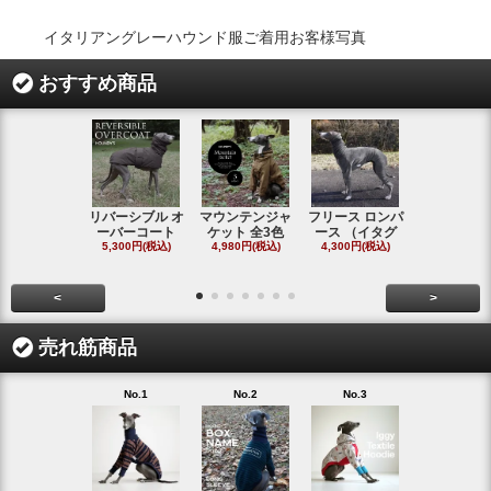
イタリアングレーハウンド服ご着用お客様写真
おすすめ商品
リバーシブル オ
マウンテンジャ
フリース ロンパ
シャギーフ
ーバーコート
ケット 全3色
ース （イタグ
スフーディ
5,300円(税込)
4,980円(税込)
4,300円(税込)
タ
4,300円(税
<
>
売れ筋商品
No.1
No.2
No.3
No.4