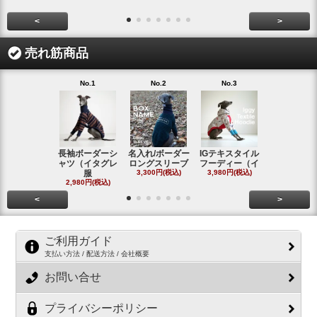
<
>
売れ筋商品
No.1
No.2
No.3
No.4
長袖ボーダーシ
名入れ/ボーダー
IGテキスタイル
ボーダーロ
ャツ（イタグレ
ロングスリーブ
フーディー（イ
スリーブシ
服
3,300円(税込)
3,980円(税込)
#
2,980円(税込)
2,800円(税
<
>
ご利用ガイド
支払い方法 / 配送方法 / 会社概要
お問い合せ
プライバシーポリシー