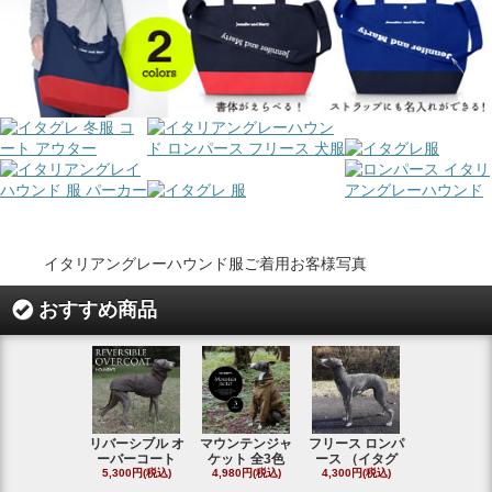
イタリアングレーハウンド服ご着用お客様写真
おすすめ商品
リバーシブル オ
マウンテンジャ
フリース ロンパ
シャギーフ
ーバーコート
ケット 全3色
ース （イタグ
スフーディ
5,300円(税込)
4,980円(税込)
4,300円(税込)
タ
4,300円(税