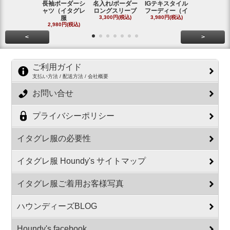
長袖ボーダーシ
名入れ/ボーダー
IGテキスタイル
ボーダーロ
ャツ（イタグレ
ロングスリーブ
フーディー（イ
スリーブシ
服
3,300円(税込)
3,980円(税込)
#
2,980円(税込)
2,800円(税
<
>
ご利用ガイド
支払い方法 / 配送方法 / 会社概要
お問い合せ
プライバシーポリシー
イタグレ服の必要性
イタグレ服 Houndy's サイトマップ
イタグレ服ご着用お客様写真
ハウンディーズBLOG
Houndy's facebook