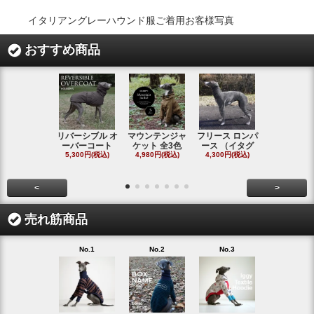
イタリアングレーハウンド服ご着用お客様写真
おすすめ商品
リバーシブル オ
マウンテンジャ
フリース ロンパ
シャギーフ
ーバーコート
ケット 全3色
ース （イタグ
スフーディ
5,300円(税込)
4,980円(税込)
4,300円(税込)
タ
4,300円(税
<
>
売れ筋商品
No.1
No.2
No.3
No.4