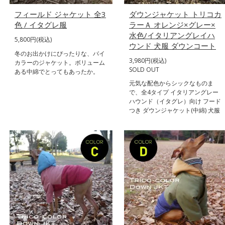
フィールド ジャケット 全3
ダウンジャケット トリコカ
色 / イタグレ服
ラーＡ オレンジ×グレー×
水色/イタリアングレイハ
5,800円(税込)
ウンド 犬服 ダウンコート
冬のお出かけにぴったりな、バイ
3,980円(税込)
カラーのジャケット。ボリューム
SOLD OUT
ある中綿でとってもあったか。
元気な配色からシックなものま
で、全4タイプ イタリアングレー
ハウンド（イタグレ）向け フード
つき ダウンジャケット(中綿) 犬服