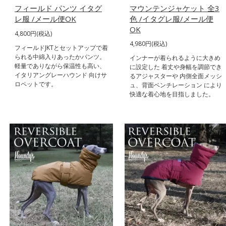
フィールド パンツ イタグ
マウンテンジャケット 全3
レ服 /メール便OK
色 /イタグレ服/メール便
OK
4,800円(税込)
4,980円(税込)
フィールドJKTとセットアップで着
られる中綿入りあったかパンツ。
インナーが着られるように大きめ
軽量でありながら保温性も高い、
に設定した 着丈や身幅を調節でき
イタリアングレーハウンド 向けサ
るアジャスターや 内側全面メッシ
ロペットです。
ュ、背面ベンチレーション により
快適な着心地を目指しました。