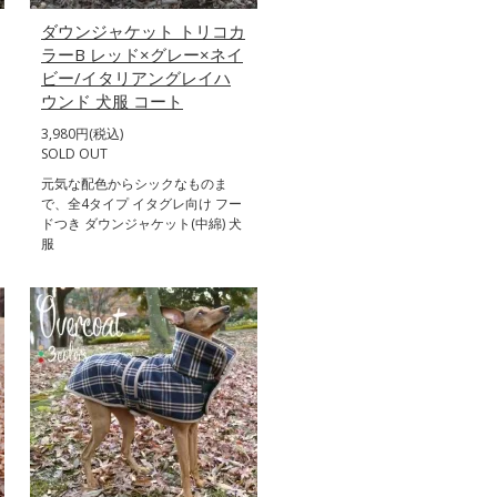
ダウンジャケット トリコカ
ラーB レッド×グレー×ネイ
ビー/イタリアングレイハ
ウンド 犬服 コート
3,980円(税込)
SOLD OUT
元気な配色からシックなものま
で、全4タイプ イタグレ向け フー
ドつき ダウンジャケット(中綿) 犬
服