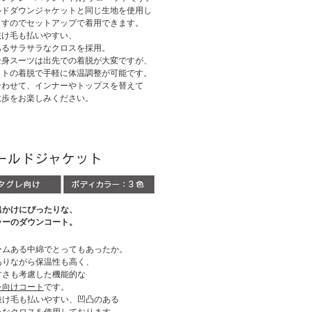
ルドダウンジャケットと同じ生地を使用し
ますのでセットアップで着用できます。
抜け毛も払いやすい、
あるサラサラなクロスを採用。
全身スーツは出先での着脱が大変ですが、
ットの着脱で手軽に体温調整が可能です。
合わせて、インナーやトップスを替えて
散歩をお楽しみください。
出かけにぴったりな、
ラーのダウンコート。
ームある中綿でとってもあったか。
ありながら保温性も高く、
すさも考慮した機能的な
レ向けコート
です。
抜け毛も払いやすい、凹凸のある
ラなクロスを使用しております。