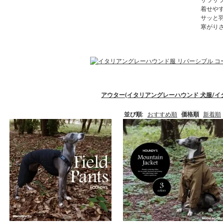
着せや
サッと
寒がり
アウター(イタリアングレーハウンド 犬服/イ
並び順:
おすすめ順
価格順
新着順