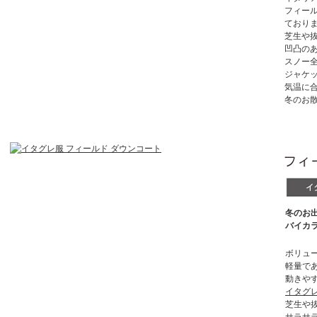
フィー
ており
芝生や
凹凸の
スノー
ジャケ
気温に
冬のお
冬のお
バイカ
ボリュ
軽量で
動きや
イタグ
芝生や
サラサ