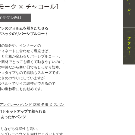
グレのフォルムを引きたたせる
グネックのリバーシブルコート
日の気分や、インナーとの
ディネートに合わせて裏返せば、
りと印象が変わるリバーシブルコート。
か素材でとっても軽くて動きやすいのに、
の中綿だから寒い日でもしっかり防寒。
チョタイプなので着脱もスムーズです。
大きめの作りにしていますが
のベルトでサイズ調整ができるので、
日の重ね着にもお勧めです。
KTとセットアップで着られる
りあったかパンツ
ありながら保温性も高い、
ングレーハウンド 向けサロペットです。