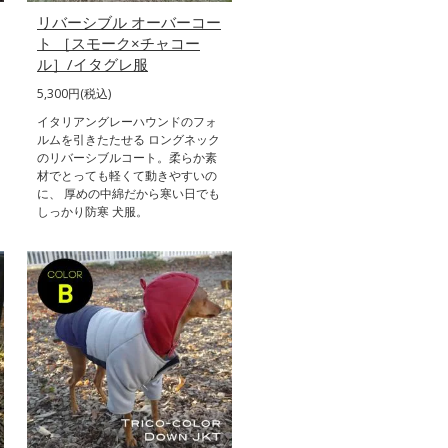
リバーシブル オーバーコー
ト ［スモーク×チャコー
ル］/イタグレ服
5,300円(税込)
イタリアングレーハウンドのフォ
ルムを引きたたせる ロングネック
のリバーシブルコート。柔らか素
材でとっても軽くて動きやすいの
に、 厚めの中綿だから寒い日でも
しっかり防寒 犬服。