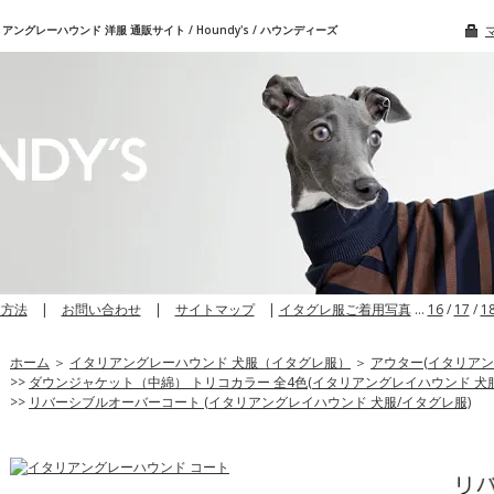
グレーハウンド 洋服 通販サイト / Houndy's / ハウンディーズ
文方法
|
お問い合わせ
|
サイトマップ
|
イタグレ服ご着用写真
…
16
/
17
/
1
ホーム
＞
イタリアングレーハウンド 犬服（イタグレ服）
＞
アウター(イタリアン
>>
ダウンジャケット（中綿） トリコカラー 全4色(イタリアングレイハウンド 犬服
>>
リバーシブルオーバーコート (イタリアングレイハウンド 犬服/イタグレ服)