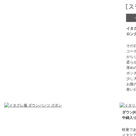
イタ
ロン
その
コー
がら
柔ら
厚め
ポン
少し
お腹
寒い
ダウンJ
中綿入
軽量で
イタリア