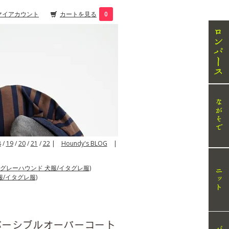
マイアカウント
カートを見る
0
8
/
19
/
20
/
21
/
22
|
Houndy's BLOG
|
グレーハウンド 犬服/イタグレ服)
/イタグレ服)