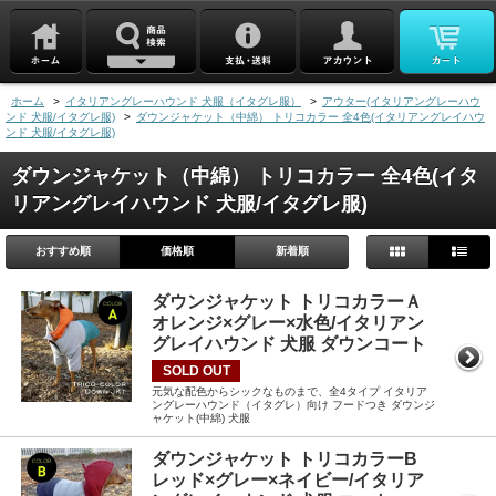
ホーム
>
イタリアングレーハウンド 犬服（イタグレ服）
>
アウター(イタリアングレーハウ
ンド 犬服/イタグレ服)
>
ダウンジャケット（中綿） トリコカラー 全4色(イタリアングレイハウ
ンド 犬服/イタグレ服)
ダウンジャケット（中綿） トリコカラー 全4色(イタ
リアングレイハウンド 犬服/イタグレ服)
おすすめ順
価格順
新着順
ダウンジャケット トリコカラーＡ
オレンジ×グレー×水色/イタリアン
グレイハウンド 犬服 ダウンコート
SOLD OUT
元気な配色からシックなものまで、全4タイプ イタリア
ングレーハウンド（イタグレ）向け フードつき ダウンジ
ャケット(中綿) 犬服
ダウンジャケット トリコカラーB
レッド×グレー×ネイビー/イタリア