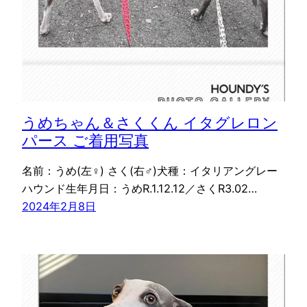
うめちゃん＆さくくん イタグレロン
パース ご着用写真
名前：うめ(左♀) さく(右♂)犬種：イタリアングレー
ハウンド生年月日：うめR.1.12.12／さくR3.02…
2024年2月8日