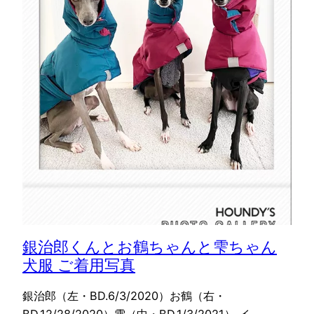
銀治郎くんとお鶴ちゃんと雫ちゃん
犬服 ご着用写真
銀治郎（左・BD.6/3/2020）お鶴（右・
BD.12/28/2020）雫（中・BD.1/3/2021） イ…