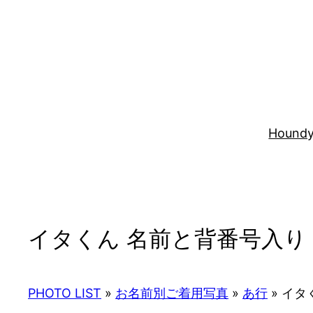
内
容
を
ス
キ
ッ
プ
Houndy
イタくん 名前と背番号入り
PHOTO LIST
»
お名前別ご着用写真
»
あ行
»
イタく