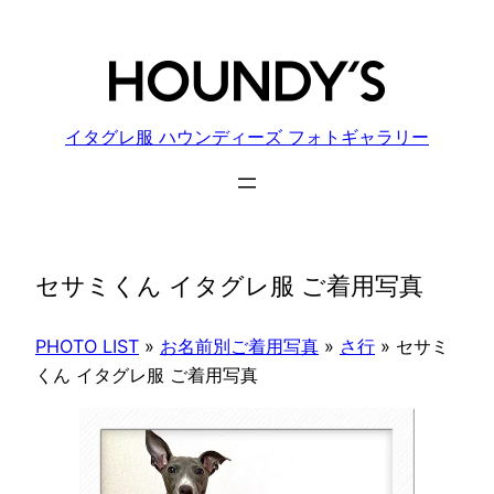
内
容
を
ス
キ
イタグレ服 ハウンディーズ フォトギャラリー
ッ
プ
セサミくん イタグレ服 ご着用写真
PHOTO LIST
»
お名前別ご着用写真
»
さ行
»
セサミ
くん イタグレ服 ご着用写真