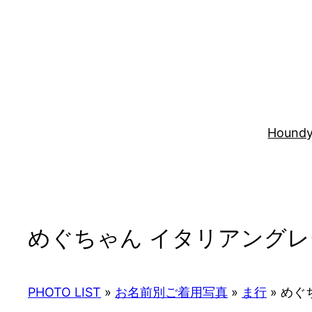
内
容
を
ス
キ
ッ
プ
Houndy
めぐちゃん イタリアングレ
PHOTO LIST
»
お名前別ご着用写真
»
ま行
»
めぐ