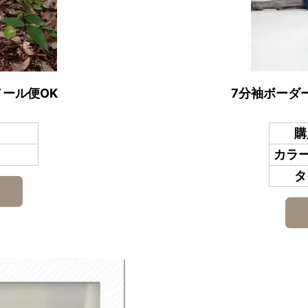
メール便OK
7分袖ボーダ
購
カラー
タ