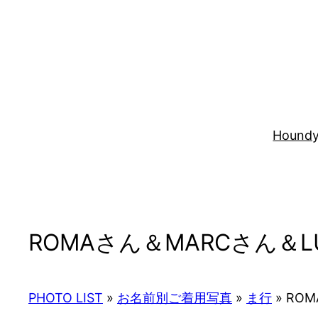
内
容
を
ス
キ
ッ
プ
Houndy
ROMAさん＆MARCさん＆L
PHOTO LIST
»
お名前別ご着用写真
»
ま行
»
ROM