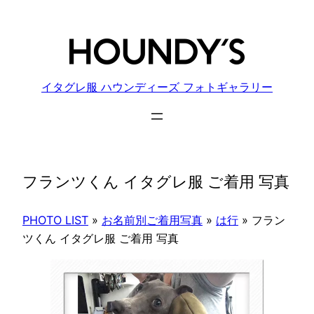
内
容
を
ス
キ
イタグレ服 ハウンディーズ フォトギャラリー
ッ
プ
フランツくん イタグレ服 ご着用 写真
PHOTO LIST
»
お名前別ご着用写真
»
は行
»
フラン
ツくん イタグレ服 ご着用 写真