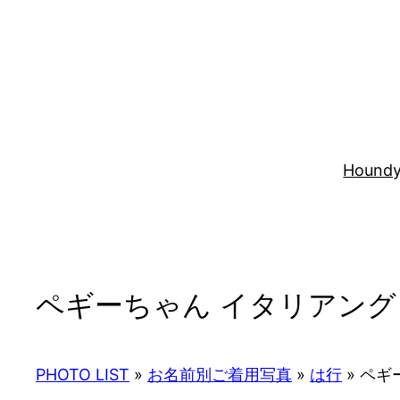
内
容
を
ス
キ
ッ
プ
Houndy
ペギーちゃん イタリアング
PHOTO LIST
»
お名前別ご着用写真
»
は行
»
ペギ