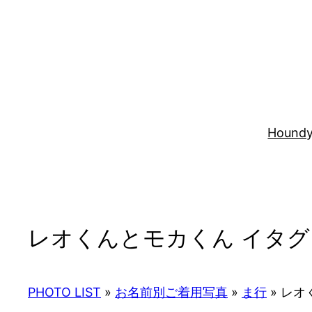
内
容
を
ス
キ
ッ
プ
Houndy
レオくんとモカくん イタグ
PHOTO LIST
»
お名前別ご着用写真
»
ま行
»
レオく