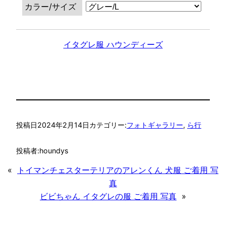
カラー/サイズ
イタグレ服 ハウンディーズ
投稿日
2024年2月14日
カテゴリー:
フォトギャラリー
, 
ら行
投稿者:
houndys
«
トイマンチェスターテリアのアレンくん 犬服 ご着用 写
真
ビビちゃん イタグレの服 ご着用 写真
»