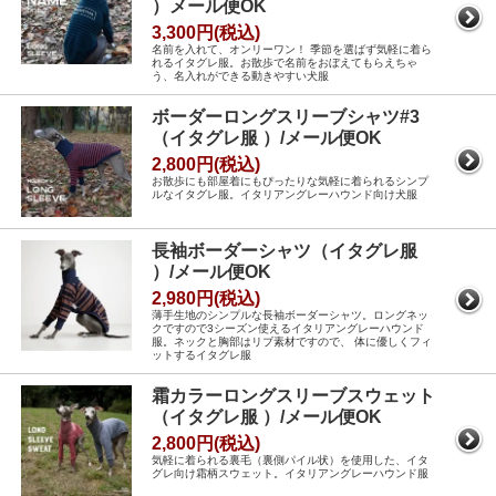
）メール便OK
3,300円(税込)
名前を入れて、オンリーワン！ 季節を選ばず気軽に着ら
れるイタグレ服。お散歩で名前をおぼえてもらえちゃ
う、名入れができる動きやすい犬服
ボーダーロングスリーブシャツ#3
（イタグレ服 ）/メール便OK
2,800円(税込)
お散歩にも部屋着にもぴったりな気軽に着られるシンプ
ルなイタグレ服。イタリアングレーハウンド向け犬服
長袖ボーダーシャツ（イタグレ服
）/メール便OK
2,980円(税込)
薄手生地のシンプルな長袖ボーダーシャツ。ロングネッ
クですので3シーズン使えるイタリアングレーハウンド
服。ネックと胸部はリブ素材ですので、 体に優しくフィ
ットするイタグレ服
霜カラーロングスリーブスウェット
（イタグレ服 ）/メール便OK
2,800円(税込)
気軽に着られる裏毛（裏側パイル状）を使用した、イタ
グレ向け霜柄スウェット。イタリアングレーハウンド服