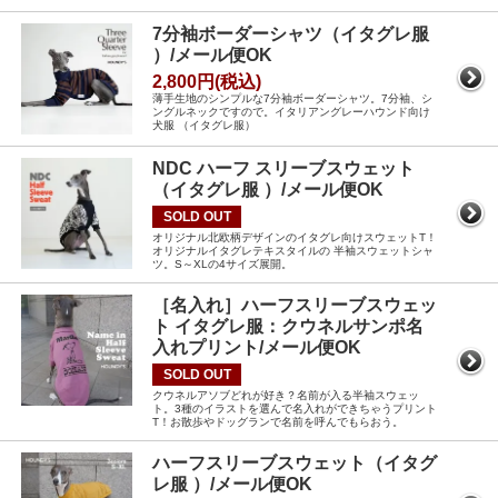
7分袖ボーダーシャツ（イタグレ服
）/メール便OK
2,800円(税込)
薄手生地のシンプルな7分袖ボーダーシャツ。7分袖、シ
ングルネックですので。イタリアングレーハウンド向け
犬服 （イタグレ服）
NDC ハーフ スリーブスウェット
（イタグレ服 ）/メール便OK
SOLD OUT
オリジナル北欧柄デザインのイタグレ向けスウェットT！
オリジナルイタグレテキスタイルの 半袖スウェットシャ
ツ。S～XLの4サイズ展開。
［名入れ］ハーフスリーブスウェッ
ト イタグレ服：クウネルサンポ名
入れプリント/メール便OK
SOLD OUT
クウネルアソブどれが好き？名前が入る半袖スウェッ
ト。3種のイラストを選んで名入れができちゃうプリント
T！お散歩やドッグランで名前を呼んでもらおう。
ハーフスリーブスウェット（イタグ
レ服 ）/メール便OK