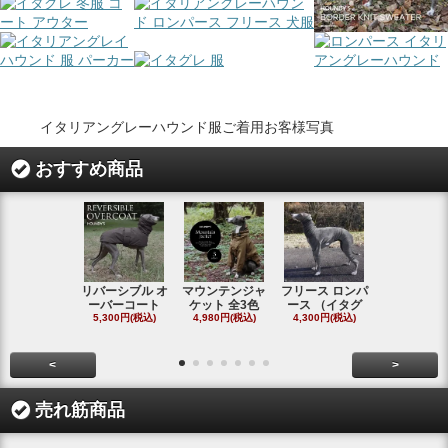
イタリアングレーハウンド服ご着用お客様写真
おすすめ商品
リバーシブル オ
マウンテンジャ
フリース ロンパ
シャギーフ
ーバーコート
ケット 全3色
ース （イタグ
スフーディ
5,300円(税込)
4,980円(税込)
4,300円(税込)
タ
4,300円(税
<
>
売れ筋商品