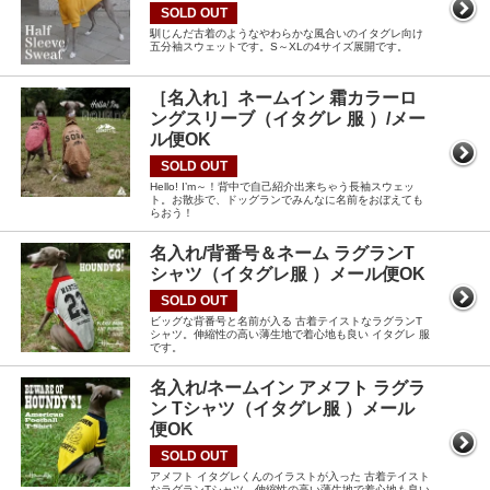
SOLD OUT
馴じんだ古着のようなやわらかな風合いのイタグレ向け
五分袖スウェットです。S～XLの4サイズ展開です。
［名入れ］ネームイン 霜カラーロ
ングスリーブ（イタグレ 服 ）/メー
ル便OK
SOLD OUT
Hello! I’m～！背中で自己紹介出来ちゃう長袖スウェッ
ト。お散歩で、ドッグランでみんなに名前をおぼえても
らおう！
名入れ/背番号＆ネーム ラグランT
シャツ（イタグレ服 ）メール便OK
SOLD OUT
ビッグな背番号と名前が入る 古着テイストなラグランT
シャツ。伸縮性の高い薄生地で着心地も良い イタグレ 服
です。
名入れ/ネームイン アメフト ラグラ
ン Tシャツ（イタグレ服 ）メール
便OK
SOLD OUT
アメフト イタグレくんのイラストが入った 古着テイスト
なラグランTシャツ。伸縮性の高い薄生地で着心地も良い