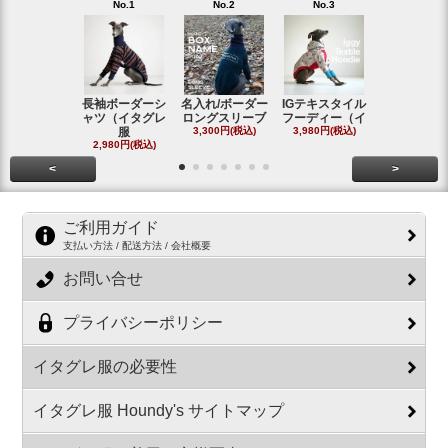
No.1
No.2
No.3
No.4
長袖ボーダーシ
名入れ/ボーダー
IGテキスタイル
ボーダーロ
ャツ（イタグレ
ロングスリーブ
フーディー（イ
スリーブシ
服
3,300円(税込)
3,980円(税込)
#
2,980円(税込)
2,800円(税
<
>
ご利用ガイド
支払い方法 / 配送方法 / 会社概要
お問い合せ
プライバシーポリシー
イタグレ服の必要性
イタグレ服 Houndy's サイトマップ