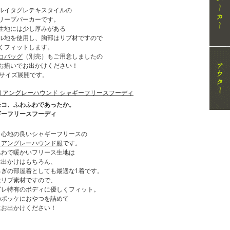
ルイタグレテキスタイルの
リーブパーカーです。
生地には少し厚みがある
ル地を使用し、胸部はリブ材ですので
くフィットします。
コバッグ
（別売）もご用意しましたの
お揃いでお出かけください！
の4サイズ展開です。
モコ、ふわふわであったか。
ギーフリースフーディ
り心地の良いシャギーフリースの
リアングレーハウンド服
です。
ふわで暖かいフリース生地は
お出かけはもちろん、
ろぎの部屋着としても最適な1着です。
はリブ素材ですので、
グレ特有のボディに優しくフィット。
のポッケにおやつを詰めて
にお出かけください！