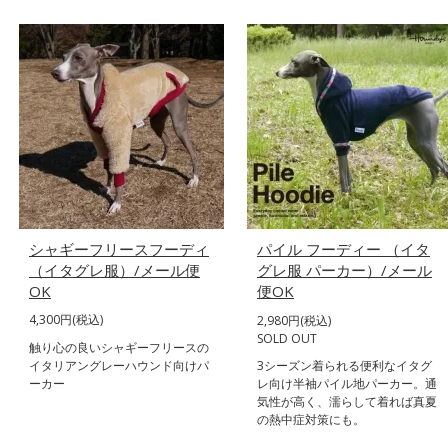
シャギーフリースフーディ
パイル フーディー （イタ
（イタグレ服）/メール便
グレ服 パーカー）/メール
OK
便OK
4,300円(税込)
2,980円(税込)
SOLD OUT
触り心の良いシャギーフリースの
イタリアングレーハウンド向けパ
3シーズン着られる便利なイタグ
ーカー
レ向け半袖パイル地パーカー。通
気性が高く、濡らして着れば真夏
の熱中症対策にも。