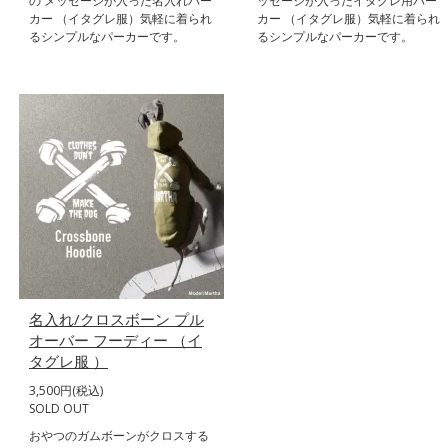
の メッセージが入った名入れパー
ッセージが入ったイタグレ用パー
カー （イタグレ服）気軽に着られ
カー （イタグレ服）気軽に着られ
るシンプルなパーカーです。
るシンプルなパーカーです。
名入れ/クロスボーン プル
オーバー フーディー （イ
タグレ服 ）
3,500円(税込)
SOLD OUT
おやつのガムボーンがクロスする