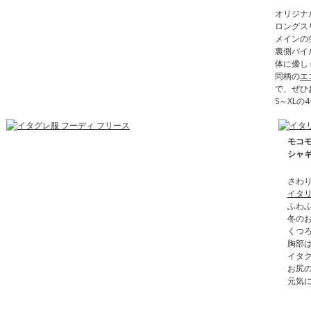
オリジナ
ロングス
メインの
裏側パイ
体に優し
同柄の
エ
で、ぜひ
S～XL
モコ
シャ
さわ
イタ
ふわ
冬の
くつ
胸部
イタ
お尻
元気