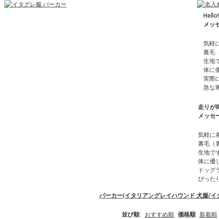
Hel
メッ
気軽
裏毛
生地
体に
実際
急な
走りが
メッセ
気軽に
裏毛（
生地で
体に優
ドッグ
ぴった
パーカー(イタリアングレイハウンド 犬服/イ
並び順:
おすすめ順
価格順
新着順