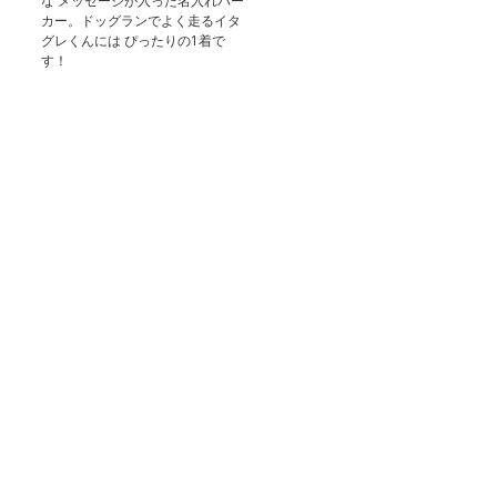
な メッセージが入った名入れパー
カー。ドッグランでよく走るイタ
グレくんには ぴったりの1着で
す！