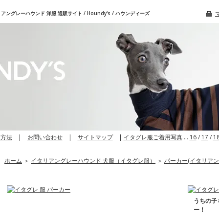
グレーハウンド 洋服 通販サイト / Houndy's / ハウンディーズ
文方法
|
お問い合わせ
|
サイトマップ
|
イタグレ服ご着用写真
…
16
/
17
/
1
ホーム
＞
イタリアングレーハウンド 犬服（イタグレ服）
＞
パーカー(イタリアン
うちの子
ー！