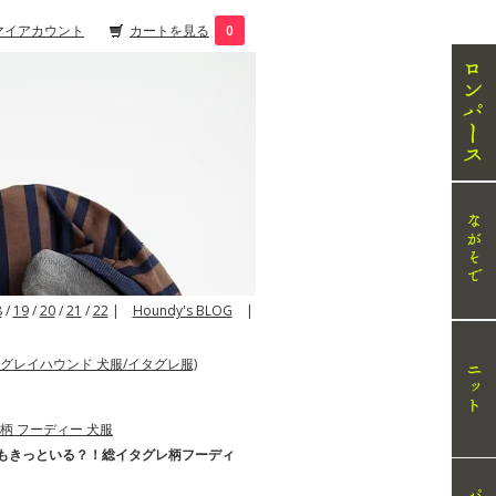
マイアカウント
カートを見る
0
8
/
19
/
20
/
21
/
22
|
Houndy's BLOG
|
グレイハウンド 犬服/イタグレ服)
もきっといる？！総イタグレ柄フーディ