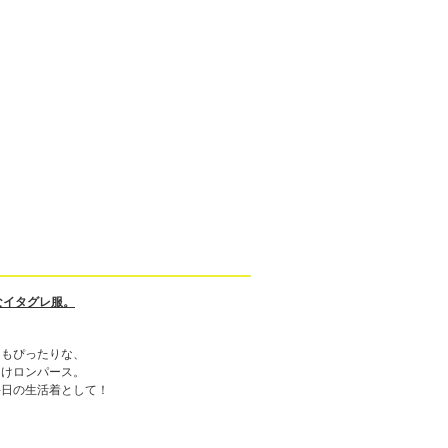
なイタグレ服。
にもぴったりな、
向けロンパース。
毎日の生活着として！