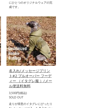
にひとつのオリジナルウェアの完
成です。
名入れ/メッセージプリン
ト#2 プルオーバー フーデ
ィー （イタグレ服 ）/メー
ル便送料無料
3,500円(税込)
SOLD OUT
走りが得意のイタグレにぴったり