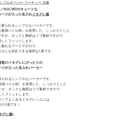
lo!／HUG ME!のキュートな
セージが入った名入れ
イタグレ服
に着られるシンプルなパーカーです。
（裏側パイル状）を使用した、しっかりとした
ですが、ネックと胸部はリブ素材ですので、
優しくフィットします。
に被れるフードですので、
寒さにも対応できる便利な1着です。
得意のイタグレにぴったりの
ージが入った名入れパーカー
着られるシンプルなパーカーです。
裏側パイル状）を使用した、しっかりとした
すが、ネックと胸部はリブ素材ですので、
しくフィットします。
ランでよく走るイタグレくんには
りの1着です！
タグレ服)