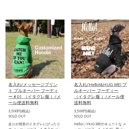
名入れ/メッセージプリン
名入れ/Hello!&HUG ME! プ
ト プルオーバー フーディ
ルオーバー フーディー
ー＃01 （イタグレ服 ）/メ
（イタグレ服 ）/メール便
ール便送料無料
送料無料
3,500円(税込)
3,500円(税込)
SOLD OUT
SOLD OUT
走りが得意のイタグレにぴったり
Hello!／HUG ME!のキュートな メ