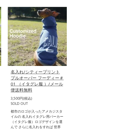
名入れ/シティープリント
プルオーバー フーディー＃
01 （イタグレ服 ）/メール
便送料無料
3,500円(税込)
SOLD OUT
都市のロゴが入ったアメカジスタ
イルの 名入れイタグレ用パーカー
（イタグレ服）ロゴデザインを選
んで さらに名入れをすれば 世界