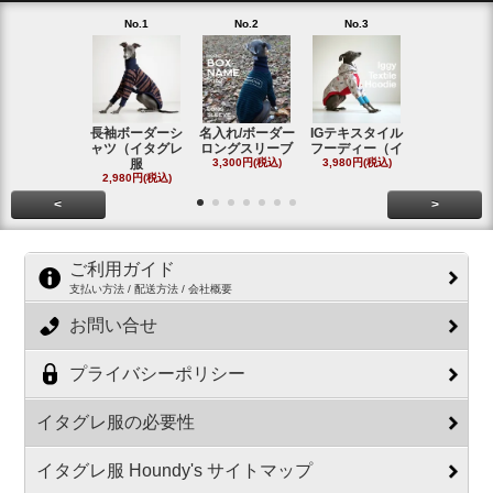
No.1
No.2
No.3
No.4
長袖ボーダーシ
名入れ/ボーダー
IGテキスタイル
ボーダーロ
ャツ（イタグレ
ロングスリーブ
フーディー（イ
スリーブシ
服
3,300円(税込)
3,980円(税込)
#
2,980円(税込)
2,800円(税
<
>
ご利用ガイド
支払い方法 / 配送方法 / 会社概要
お問い合せ
プライバシーポリシー
イタグレ服の必要性
イタグレ服 Houndy's サイトマップ