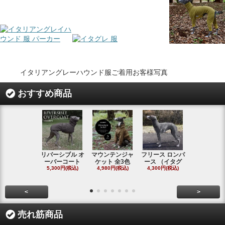
イタリアングレーハウンド服ご着用お客様写真
おすすめ商品
リバーシブル オ
マウンテンジャ
フリース ロンパ
シャギーフ
ーバーコート
ケット 全3色
ース （イタグ
スフーディ
5,300円(税込)
4,980円(税込)
4,300円(税込)
タ
4,300円(税
<
>
売れ筋商品