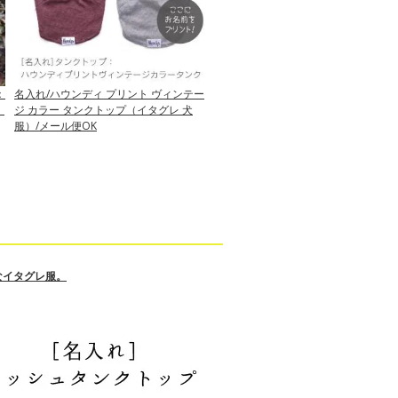
：
名入れ/ハウンディ プリント ヴィンテー
）
ジ カラー タンクトップ（イタグレ 犬
服）/メール便OK
なイタグレ服。