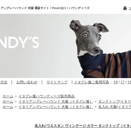
グレーハウンド 洋服 通販サイト / Houndy's / ハウンディーズ
文方法
|
お問い合わせ
|
サイトマップ
|
イタグレ服ご着用写真
…
16
/
17
/
1
ホーム
＞
イタグレ服ハウンディーズ販売商品
ホーム
＞
イタリアングレーハウンド 犬服（イタグレ服）
＞
タンクトップ(イタリ
ホーム
＞
イタリアングレーハウンド 犬服（イタグレ服）
＞
名入れ 犬服(イタリ
名入れ/ウエスタン ヴィンテージ カラー タンクトップ（イタグ