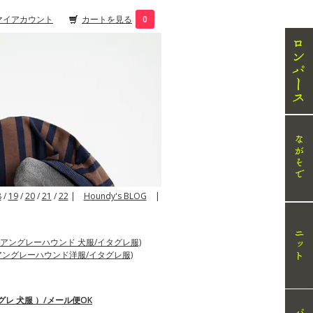
マイアカウント
カートを見る
0
8
/
19
/
20
/
21
/
22
|
Houndy's BLOG
|
アングレーハウンド 犬服/イタグレ服)
アングレーハウンド洋服/イタグレ服)
レ 犬服 ）/メール便OK