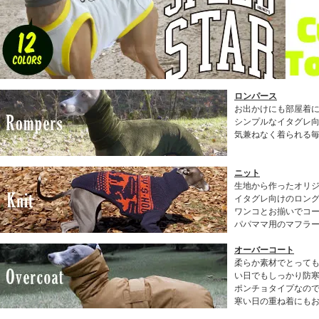
ロンパース
お出かけにも部屋着
シンプルなイタグレ
気兼ねなく着られる
ニット
生地から作ったオリ
イタグレ向けのロン
ワンコとお揃いでコ
パパママ用のマフラ
オーバーコート
柔らか素材でとって
い日でもしっかり防
ポンチョタイプなの
寒い日の重ね着にも