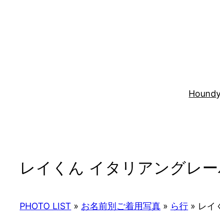
内
容
を
ス
キ
ッ
プ
Houndy
レイくん イタリアングレー
PHOTO LIST
»
お名前別ご着用写真
»
ら行
»
レイく