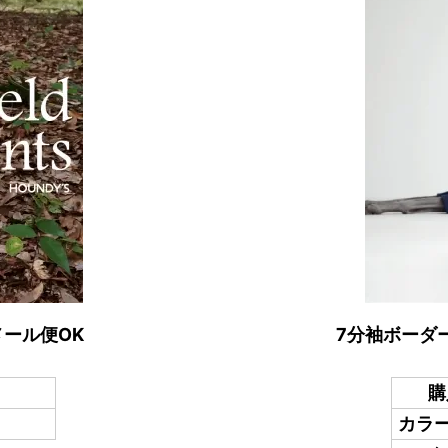
メール便OK
7分袖ボーダ
購
カラー