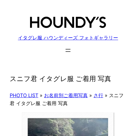
内
容
を
ス
キ
イタグレ服 ハウンディーズ フォトギャラリー
ッ
プ
スニフ君 イタグレ服 ご着用 写真
PHOTO LIST
»
お名前別ご着用写真
»
さ行
»
スニフ
君 イタグレ服 ご着用 写真