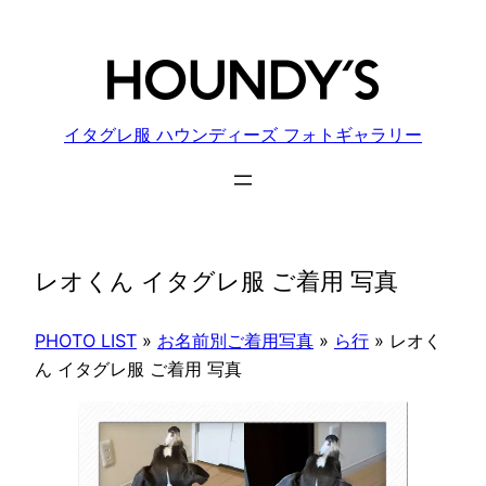
内
容
を
ス
キ
イタグレ服 ハウンディーズ フォトギャラリー
ッ
プ
レオくん イタグレ服 ご着用 写真
PHOTO LIST
»
お名前別ご着用写真
»
ら行
»
レオく
ん イタグレ服 ご着用 写真