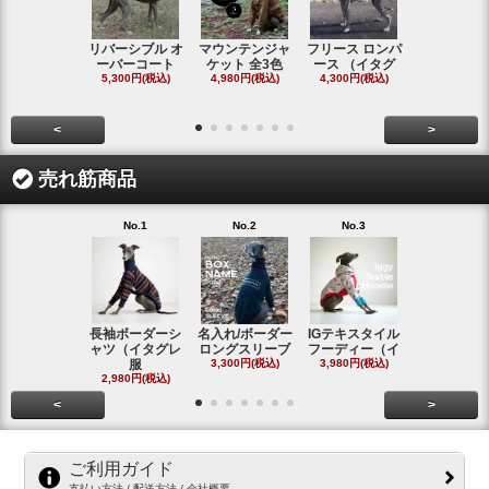
リバーシブル オ
マウンテンジャ
フリース ロンパ
シャギーフ
ーバーコート
ケット 全3色
ース （イタグ
スフーディ
5,300円(税込)
4,980円(税込)
4,300円(税込)
タ
4,300円(税
<
>
売れ筋商品
No.1
No.2
No.3
No.4
長袖ボーダーシ
名入れ/ボーダー
IGテキスタイル
ボーダーロ
ャツ（イタグレ
ロングスリーブ
フーディー（イ
スリーブシ
服
3,300円(税込)
3,980円(税込)
#
2,980円(税込)
2,800円(税
<
>
ご利用ガイド
支払い方法 / 配送方法 / 会社概要