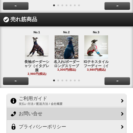
<
>
売れ筋商品
No.1
No.2
No.3
No.4
長袖ボーダーシ
名入れ/ボーダー
IGテキスタイル
ボーダーロ
ャツ（イタグレ
ロングスリーブ
フーディー（イ
スリーブシ
服
3,300円(税込)
3,980円(税込)
#
2,980円(税込)
2,800円(税
<
>
ご利用ガイド
支払い方法 / 配送方法 / 会社概要
お問い合せ
プライバシーポリシー