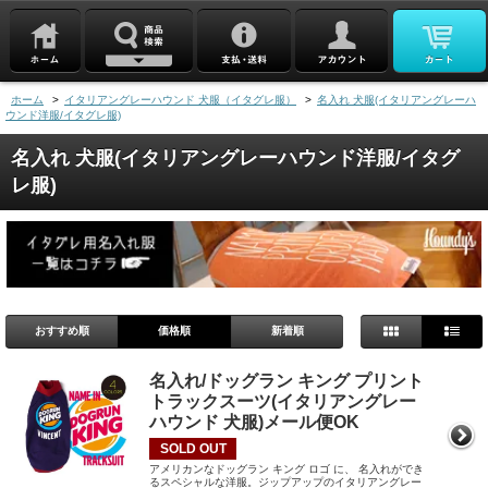
ホーム
>
イタリアングレーハウンド 犬服（イタグレ服）
>
名入れ 犬服(イタリアングレーハ
ウンド洋服/イタグレ服)
名入れ 犬服(イタリアングレーハウンド洋服/イタグ
レ服)
おすすめ順
価格順
新着順
名入れ/ドッグラン キング プリント
トラックスーツ(イタリアングレー
ハウンド 犬服)メール便OK
SOLD OUT
アメリカンなドッグラン キング ロゴ に、 名入れができ
るスペシャルな洋服。ジップアップのイタリアングレー