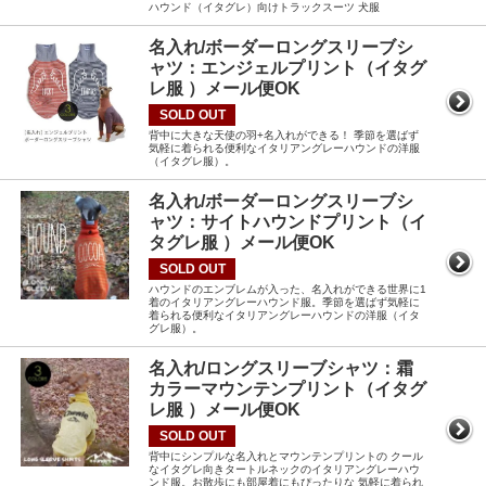
ハウンド（イタグレ）向けトラックスーツ 犬服
名入れ/ボーダーロングスリーブシ
ャツ：エンジェルプリント（イタグ
レ服 ）メール便OK
SOLD OUT
背中に大きな天使の羽+名入れができる！ 季節を選ばず
気軽に着られる便利なイタリアングレーハウンドの洋服
（イタグレ服）。
名入れ/ボーダーロングスリーブシ
ャツ：サイトハウンドプリント（イ
タグレ服 ）メール便OK
SOLD OUT
ハウンドのエンブレムが入った、名入れができる世界に1
着のイタリアングレーハウンド服。季節を選ばず気軽に
着られる便利なイタリアングレーハウンドの洋服（イタ
グレ服）。
名入れ/ロングスリーブシャツ：霜
カラーマウンテンプリント（イタグ
レ服 ）メール便OK
SOLD OUT
背中にシンプルな名入れとマウンテンプリントの クール
なイタグレ向きタートルネックのイタリアングレーハウ
ンド服。お散歩にも部屋着にもぴったりな 気軽に着られ