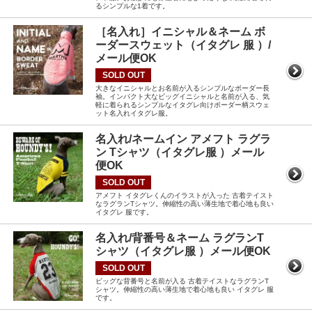
るシンプルな1着です。
［名入れ］イニシャル＆ネーム ボ
ーダースウェット（イタグレ 服 ）/
メール便OK
SOLD OUT
大きなイニシャルとお名前が入るシンプルなボーダー長
袖。インパクト大なビッグイニシャルと名前が入る、気
軽に着られるシンプルなイタグレ向けボーダー柄スウェ
ット名入れイタグレ服。
名入れ/ネームイン アメフト ラグラ
ン Tシャツ（イタグレ服 ）メール
便OK
SOLD OUT
アメフト イタグレくんのイラストが入った 古着テイスト
なラグランTシャツ。伸縮性の高い薄生地で着心地も良い
イタグレ 服です。
名入れ/背番号＆ネーム ラグランT
シャツ（イタグレ服 ）メール便OK
SOLD OUT
ビッグな背番号と名前が入る 古着テイストなラグランT
シャツ。伸縮性の高い薄生地で着心地も良い イタグレ 服
です。