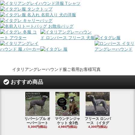
イタリアングレーハウンド服ご着用お客様写真
おすすめ商品
リバーシブル オ
マウンテンジャ
フリース ロンパ
シャギーフ
ーバーコート
ケット 全3色
ース （イタグ
スフーディ
5,300円(税込)
4,980円(税込)
4,300円(税込)
タ
4,300円(税