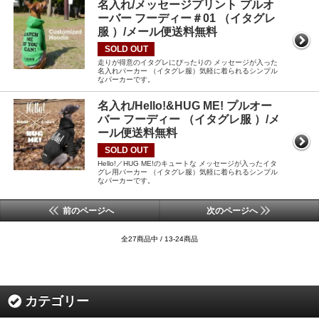
名入れ/メッセージプリント プルオ
ーバー フーディー＃01 （イタグレ
服 ）/メール便送料無料
SOLD OUT
走りが得意のイタグレにぴったりの メッセージが入った
名入れパーカー （イタグレ服）気軽に着られるシンプル
なパーカーです。
名入れ/Hello!&HUG ME! プルオー
バー フーディー （イタグレ服 ）/メ
ール便送料無料
SOLD OUT
Hello!／HUG ME!のキュートな メッセージが入ったイタ
グレ用パーカー （イタグレ服）気軽に着られるシンプル
なパーカーです。
前のページへ
次のページへ
全27商品中 / 13-24商品
カテゴリー