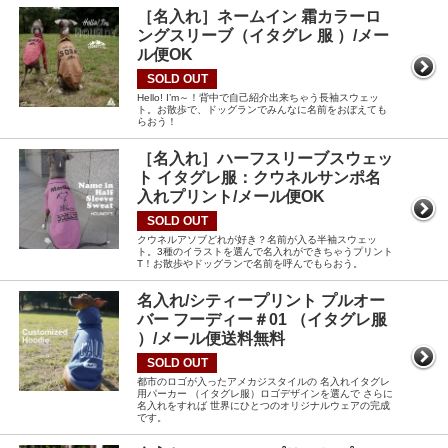
［名入れ］ネームイン 霜カラーロ
ングスリーブ（イタグレ 服 ）/メー
ル便OK
SOLD OUT
Hello! I’m～！背中で自己紹介出来ちゃう長袖スウェッ
ト。お散歩で、ドッグランでみんなに名前をおぼえても
らおう！
［名入れ］ハーフスリーブスウェッ
ト イタグレ服：クウネルサンポ名
入れプリント/メール便OK
SOLD OUT
クウネルアソブどれが好き？名前が入る半袖スウェッ
ト。3種のイラストを選んで名入れができちゃうプリント
T！お散歩やドッグランで名前を呼んでもらおう。
名入れ/シティープリント プルオー
バー フーディー＃01 （イタグレ服
）/メール便送料無料
SOLD OUT
都市のロゴが入ったアメカジスタイルの 名入れイタグレ
用パーカー （イタグレ服）ロゴデザインを選んで さらに
名入れをすれば 世界にひとつのオリジナルウェアの完成
です。