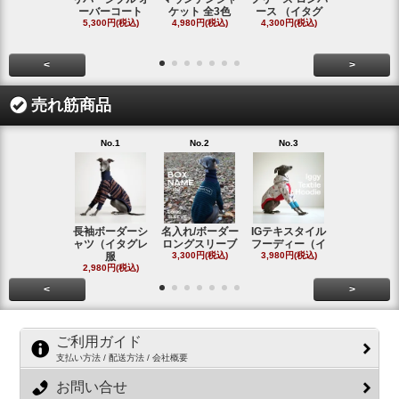
ーバーコート
ケット 全3色
ース （イタグ
スフーディ
5,300円(税込)
4,980円(税込)
4,300円(税込)
タ
4,300円(税
<
>
売れ筋商品
No.1
No.2
No.3
No.4
長袖ボーダーシ
名入れ/ボーダー
IGテキスタイル
ボーダーロ
ャツ（イタグレ
ロングスリーブ
フーディー（イ
スリーブシ
服
3,300円(税込)
3,980円(税込)
#
2,980円(税込)
2,800円(税
<
>
ご利用ガイド
支払い方法 / 配送方法 / 会社概要
お問い合せ