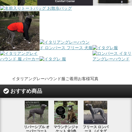
イタリアングレーハウンド服ご着用お客様写真
おすすめ商品
リバーシブル オ
マウンテンジャ
フリース ロンパ
シャギーフ
ーバーコート
ケット 全3色
ース （イタグ
スフーディ